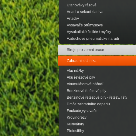
Utahováky rázové
Vrtací a sekací kladiva
Vrtačky
Vysavače průmyslové
Vysokotlaké čističe / myčky
Vzduchové pneumatické nářadí
Stroje pro zemní práce
Zahradní technika
Aku nůžky
Aku řetězové pily
Akumulátorové nářadí
Benzínové řetězové pily
Benzínové řetězové pily - řetězy, lišty
Drtiče zahradního odpadu
Foukače,vysavače
Křovinořezy
Kultivátory
Plotostřihy