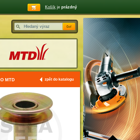
Košík
je
prázdný
RO MTD
zpět do katalogu