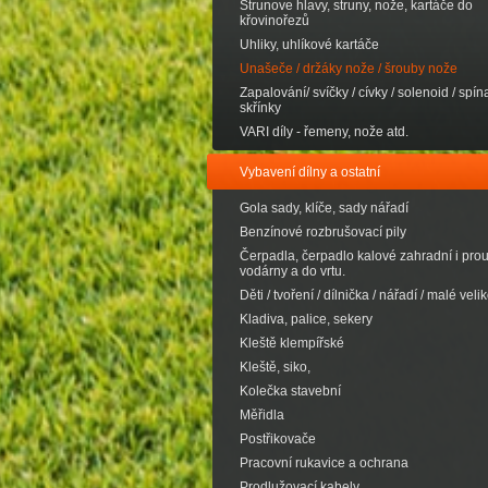
Strunove hlavy, struny, nože, kartáče do
křovinořezů
Uhliky, uhlíkové kartáče
Unašeče / držáky nože / šrouby nože
Zapalování/ svíčky / cívky / solenoid / spína
skřínky
VARI díly - řemeny, nože atd.
Vybavení dílny a ostatní
Gola sady, klíče, sady nářadí
Benzínové rozbrušovací pily
Čerpadla, čerpadlo kalové zahradní i pro
vodárny a do vrtu.
Děti / tvoření / dílnička / nářadí / malé velik
Kladiva, palice, sekery
Kleště klempířské
Kleště, siko,
Kolečka stavební
Měřidla
Postřikovače
Pracovní rukavice a ochrana
Prodlužovací kabely