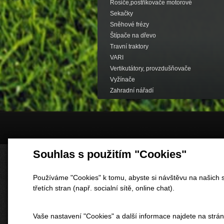
Rosiče,postřikovače motorové
Sekačky
Sněhové frézy
Štípače na dřevo
Travní traktory
VARI
Vertikutátory, provzdušňovače
Vyžínače
Zahradní nářadí
Souhlas s použitím "Cookies"
Používáme "Cookies" k tomu, abyste si návštěvu na našich s
třetích stran (např. socialní sítě, online chat).
Vaše nastavení "Cookies" a další informace najdete na strá