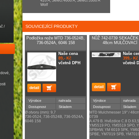
420 A, Select 4600 A, Select 5300 A
Wolf
SOUVICEJÍCÍ PRODUKTY
č /
Podložka nože MTD 736-0524B,
NŮŽ 742-0739 SEKAČEK
736-0524A, 6046 158
48cm MULČOVACÍ
Naše cena
Naše ce
89,- Kč
399,- Kč
včetně DPH
včetně 
udové,
osti
Výrobce
nahrada
Výrobce
nahrada
Dostupnost
Skladem
Dostupnost
Skladem
Ø otvoru (mm): 9,7
MTD Mulchmesser 19" / 48cm
736-0524, 736-0524B, 736-0524A,
0739
6046 158
A.479 B. Hvězdice C.8 D.63,
YM5519 PO, YM5519 SPO, 
SPBHW, YM 6019 SPK, YM6
SPBE, YM7019 SPB, YM701