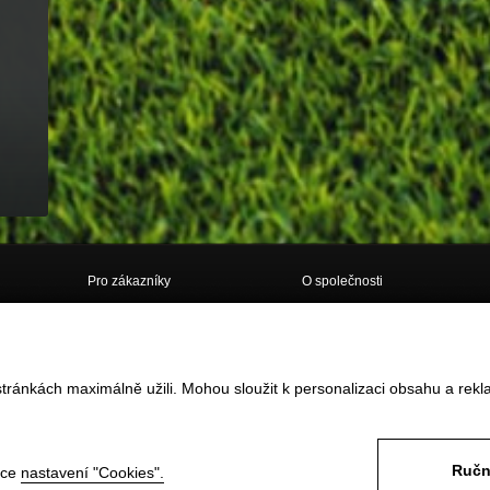
Pro zákazníky
O společnosti
Doprava
O nás
Obchodní podmínky
Kontakt
tránkách maximálně užili. Mohou sloužit k personalizaci obsahu a rekl
Vrácení zboží do 14ti dnů
GDPR
Reklamace
Často kladené dotazy
Formulář pro vrácení / reklamaci
zboží
Odstoupení od smlouvy ONLINE
Ručn
nce
nastavení "Cookies".