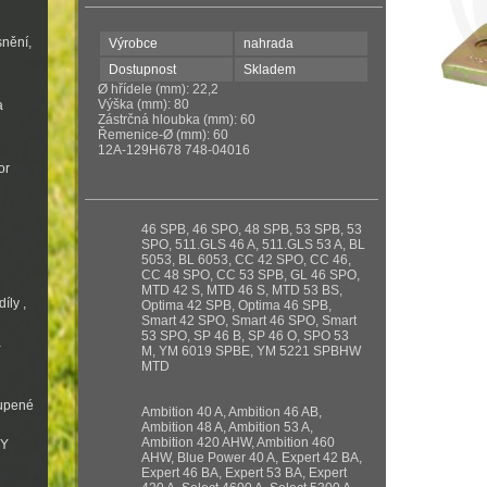
snění,
Výrobce
nahrada
Dostupnost
Skladem
Ø hřídele (mm): 22,2
Výška (mm): 80
a
Zástrčná hloubka (mm): 60
Řemenice-Ø (mm): 60
12A-129H678 748-04016
or
46 SPB, 46 SPO, 48 SPB, 53 SPB, 53
SPO, 511.GLS 46 A, 511.GLS 53 A, BL
5053, BL 6053, CC 42 SPO, CC 46,
CC 48 SPO, CC 53 SPB, GL 46 SPO,
MTD 42 S, MTD 46 S, MTD 53 BS,
íly ,
Optima 42 SPB, Optima 46 SPB,
Smart 42 SPO, Smart 46 SPO, Smart
53 SPO, SP 46 B, SP 46 O, SPO 53
a
M, YM 6019 SPBE, YM 5221 SPBHW
MTD
oupené
Ambition 40 A, Ambition 46 AB,
Ambition 48 A, Ambition 53 A,
Ambition 420 AHW, Ambition 460
VY
AHW, Blue Power 40 A, Expert 42 BA,
Expert 46 BA, Expert 53 BA, Expert