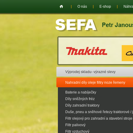
O nás
E-shop
Náhra
Výprodej skladu- výrazné slevy
Nahradní díly oleje filtry noze řemeny
Baterie a nabíječky
Díly sněžných fréz
Díly zahradní traktory
Duše, pneu a sněhové řetezy traktorové / 
Filtr olejový pro zahradní a stavební stroje
Filtr palivový
Filtr vzduchový