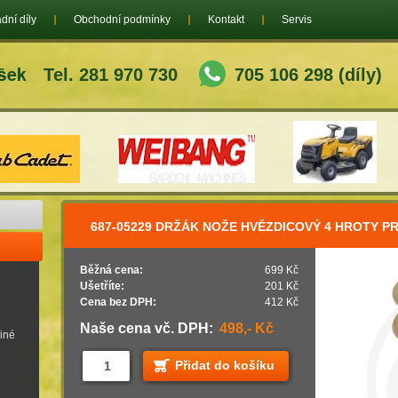
dní díly
Obchodní podmínky
Kontakt
Servis
Tel. 281 970 730
705 106 298 (díly)
687-05229 DRŽÁK NOŽE HVĚZDICOVÝ 4 HROTY P
Běžná cena:
699 Kč
Ušetříte:
201 Kč
Cena bez DPH:
412 Kč
Naše cena vč. DPH:
498,- Kč
jiné
Přidat do košíku