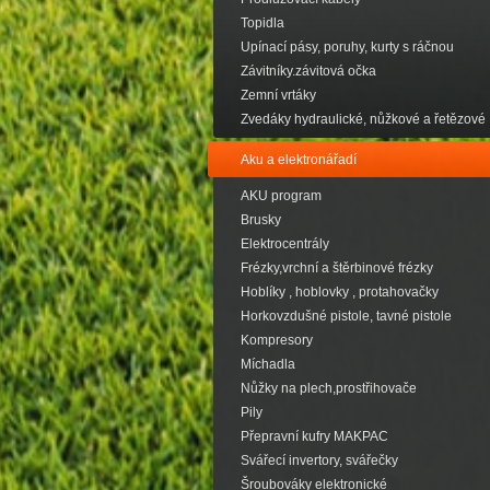
Topidla
Upínací pásy, poruhy, kurty s ráčnou
Závitníky.závitová očka
Zemní vrtáky
Zvedáky hydraulické, nůžkové a řetězové
Aku a elektronářadí
AKU program
Brusky
Elektrocentrály
Frézky,vrchní a štěrbinové frézky
Hoblíky , hoblovky , protahovačky
Horkovzdušné pistole, tavné pistole
Kompresory
Míchadla
Nůžky na plech,prostřihovače
Pily
Přepravní kufry MAKPAC
Svářecí invertory, svářečky
Šroubováky elektronické