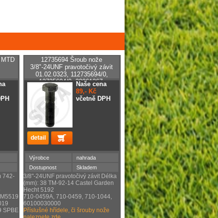
 MTD
12735694 Šroub nože
3/8"-24UNF pravotočivý závit
01.02.0323, 112735694/0,
12735694/0, 20061267,
na
Naše cena
89,- Kč
DPH
včetně DPH
Výrobce
nahrada
Dostupnost
Skladem
 742-
3/8"-24UNF pravotočivý závit Délka
(mm): 38 TM-92-14 Castel Garden
5
Hecht 5192
YM5519
710-0459A, 710-0459, 710-1044,
019
60100030000
9 SPBE
Příslušné hřídele, či šrouby nože
naleznete zde.