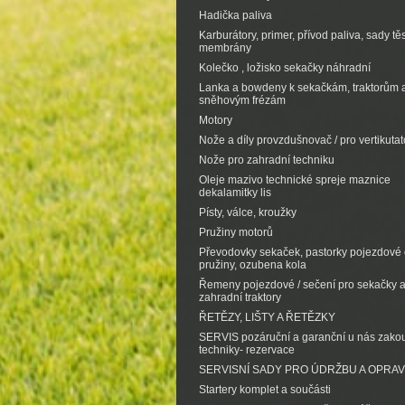
Hadička paliva
Karburátory, primer, přívod paliva, sady tě
membrány
Kolečko , ložisko sekačky náhradní
Lanka a bowdeny k sekačkám, traktorům 
sněhovým frézám
Motory
Nože a díly provzdušnovač / pro vertikutat
Nože pro zahradní techniku
Oleje mazivo technické spreje maznice
dekalamitky lis
Písty, válce, kroužky
Pružiny motorů
Převodovky sekaček, pastorky pojezdové d
pružiny, ozubena kola
Řemeny pojezdové / sečení pro sekačky 
zahradní traktory
ŘETĚZY, LIŠTY A ŘETĚZKY
SERVIS pozáruční a garanční u nás zak
techniky- rezervace
SERVISNÍ SADY PRO ÚDRŽBU A OPRA
Startery komplet a součásti