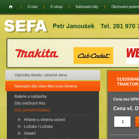
O nás
E-shop
Náhradní díly
Obchodní podm
Tel. 281 970 
Výprodej skladu- výrazné slevy
51920004
TRAKTOR P
Nahradní díly oleje filtry noze řemeny
Baterie a nabíječky
Cena bez DPH
Díly sněžných fréz
Cena vč. 
Díly zahradní traktory
Hřídele a vřetena sečení
Ložisko / Ložiska
Ostatní