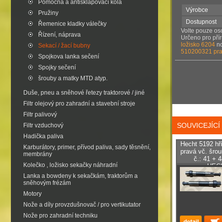
Pomocná a antisklapovací kola
Výrobce
Pružiny
Dostupnost
Řemenice kladky válečky
Volte pouze os
Řízení, náprava
Určeno pro pří
ložisko 6204
no
Sekací / žací bubny
510200321 pra
Spojkova lanka sečení
Spojky sečení
šrouby a matky MTD atyp.
Duše, pneu a sněhové řetezy traktorové / jiné
Filtr olejový pro zahradní a stavební stroje
Filtr palivový
SOUVICEJÍC
Filtr vzduchový
Hadička paliva
Hecht 5192 hř
Karburátory, primer, přívod paliva, sady těsnění,
pravá vč. šrou
membrány
č.: 41 + 
Kolečko , ložisko sekačky náhradní
HEC
Lanka a bowdeny k sekačkám, traktorům a
sněhovým frézám
Motory
Nože a díly provzdušnovač / pro vertikutator
Nože pro zahradní techniku