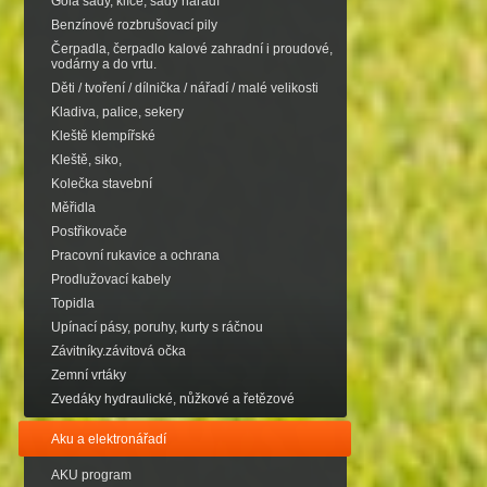
Gola sady, klíče, sady nářadí
Benzínové rozbrušovací pily
Čerpadla, čerpadlo kalové zahradní i proudové,
vodárny a do vrtu.
Děti / tvoření / dílnička / nářadí / malé velikosti
Kladiva, palice, sekery
Kleště klempířské
Kleště, siko,
Kolečka stavební
Měřidla
Postřikovače
Pracovní rukavice a ochrana
Prodlužovací kabely
Topidla
Upínací pásy, poruhy, kurty s ráčnou
Závitníky.závitová očka
Zemní vrtáky
Zvedáky hydraulické, nůžkové a řetězové
Aku a elektronářadí
AKU program