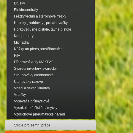
Brusky
Elektrocentrály
Frézky,vrchní a štěrbinové frézky
Hoblíky , hoblovky , protahovačky
Horkovzdušné pistole, tavné pistole
Kompresory
Míchadla
Nůžky na plech,prostřihovače
Pily
Přepravní kufry MAKPAC
Svářecí invertory, svářečky
Šroubováky elektronické
Utahováky rázové
Vrtací a sekací kladiva
Vrtačky
Vysavače průmyslové
Vysokotlaké čističe / myčky
Vzduchové pneumatické nářadí
Stroje pro zemní práce