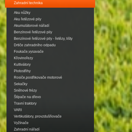
Zahradní technika
Aku nůžky
Aku řetězové pily
Akumulátorové nářadí
Benzínové řetězové pily
Benzínové řetězové pily - řetězy, lišty
Drtiče zahradního odpadu
Foukače,vysavače
Křovinořezy
Kultivátory
Plotostřihy
Rosiče,postřikovače motorové
Sekačky
Sněhové frézy
Štípače na dřevo
Travní traktory
VARI
Vertikutátory, provzdušňovače
Vyžínače
Zahradní nářadí