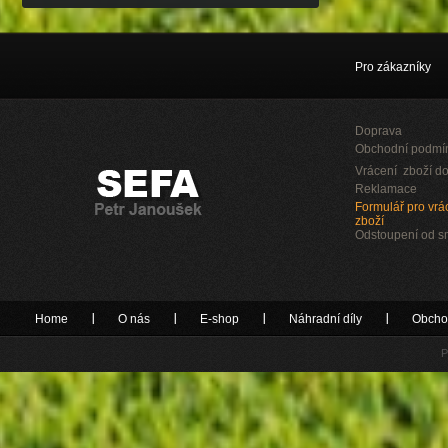
Pro zákazníky
Doprava
Obchodní podmí
Vrácení zboží do
Reklamace
Formulář pro vrác
zboží
Odstoupení od 
Home
O nás
E-shop
Náhradní díly
Obcho
P