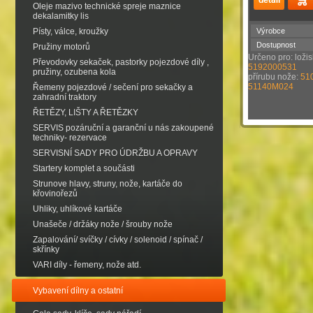
Oleje mazivo technické spreje maznice
dekalamitky lis
Písty, válce, kroužky
Výrobce
Dostupnost
Pružiny motorů
Určeno pro: loži
Převodovky sekaček, pastorky pojezdové díly ,
5192000531
pružiny, ozubena kola
přírubu nože:
51
51140M024
Řemeny pojezdové / sečení pro sekačky a
zahradní traktory
ŘETĚZY, LIŠTY A ŘETĚZKY
SERVIS pozáruční a garanční u nás zakoupené
techniky- rezervace
SERVISNÍ SADY PRO ÚDRŽBU A OPRAVY
Startery komplet a součásti
Strunove hlavy, struny, nože, kartáče do
křovinořezů
Uhliky, uhlíkové kartáče
Unašeče / držáky nože / šrouby nože
Zapalování/ svíčky / cívky / solenoid / spínač /
skřínky
VARI díly - řemeny, nože atd.
Vybavení dílny a ostatní