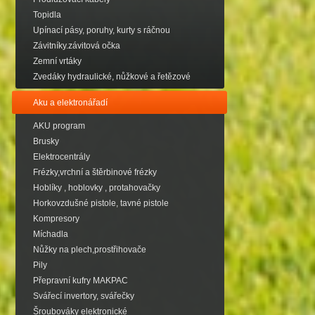
Topidla
Upínací pásy, poruhy, kurty s ráčnou
Závitníky.závitová očka
Zemní vrtáky
Zvedáky hydraulické, nůžkové a řetězové
Aku a elektronářadí
AKU program
Brusky
Elektrocentrály
Frézky,vrchní a štěrbinové frézky
Hoblíky , hoblovky , protahovačky
Horkovzdušné pistole, tavné pistole
Kompresory
Míchadla
Nůžky na plech,prostřihovače
Pily
Přepravní kufry MAKPAC
Svářecí invertory, svářečky
Šroubováky elektronické