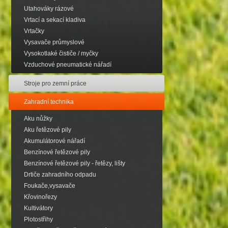
Utahováky rázové
Vrtací a sekací kladiva
Vrtačky
Vysavače průmyslové
Vysokotlaké čističe / myčky
Vzduchové pneumatické nářadí
Stroje pro zemní práce
Zahradní technika
Aku nůžky
Aku řetězové pily
Akumulátorové nářadí
Benzínové řetězové pily
Benzínové řetězové pily - řetězy, lišty
Drtiče zahradního odpadu
Foukače,vysavače
Křovinořezy
Kultivátory
Plotostřihy