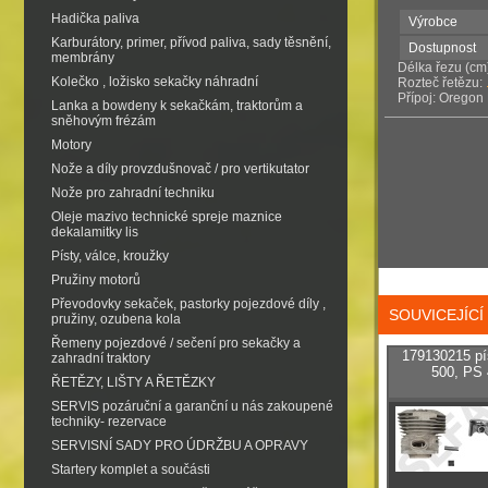
Hadička paliva
Výrobce
Karburátory, primer, přívod paliva, sady těsnění,
Dostupnost
membrány
Délka řezu (cm
Kolečko , ložisko sekačky náhradní
Rozteč řetězu:
Přípoj: Orego
Lanka a bowdeny k sekačkám, traktorům a
sněhovým frézám
Motory
Nože a díly provzdušnovač / pro vertikutator
Nože pro zahradní techniku
Oleje mazivo technické spreje maznice
dekalamitky lis
Písty, válce, kroužky
Pružiny motorů
Převodovky sekaček, pastorky pojezdové díly ,
SOUVICEJÍC
pružiny, ozubena kola
Řemeny pojezdové / sečení pro sekačky a
179130215 pí
zahradní traktory
500, PS 
ŘETĚZY, LIŠTY A ŘETĚZKY
SERVIS pozáruční a garanční u nás zakoupené
techniky- rezervace
SERVISNÍ SADY PRO ÚDRŽBU A OPRAVY
Startery komplet a součásti