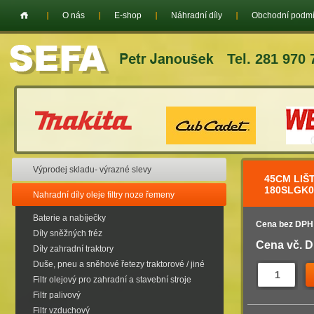
O nás
E-shop
Náhradní díly
Obchodní podm
Tel. 281 970 
Výprodej skladu- výrazné slevy
45CM LIŠ
180SLGK0
Nahradní díly oleje filtry noze řemeny
Baterie a nabíječky
Cena bez DPH
Díly sněžných fréz
Cena vč. 
Díly zahradní traktory
Duše, pneu a sněhové řetezy traktorové / jiné
Filtr olejový pro zahradní a stavební stroje
Filtr palivový
Filtr vzduchový