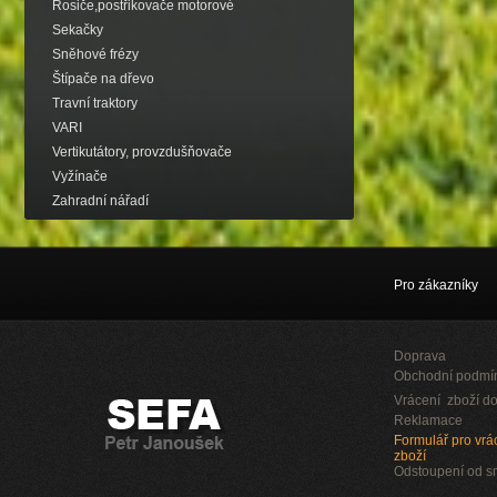
Rosiče,postřikovače motorové
Sekačky
Sněhové frézy
Štípače na dřevo
Travní traktory
VARI
Vertikutátory, provzdušňovače
Vyžínače
Zahradní nářadí
Pro zákazníky
Doprava
Obchodní podmí
Vrácení zboží do
Reklamace
Formulář pro vrác
zboží
Odstoupení od 