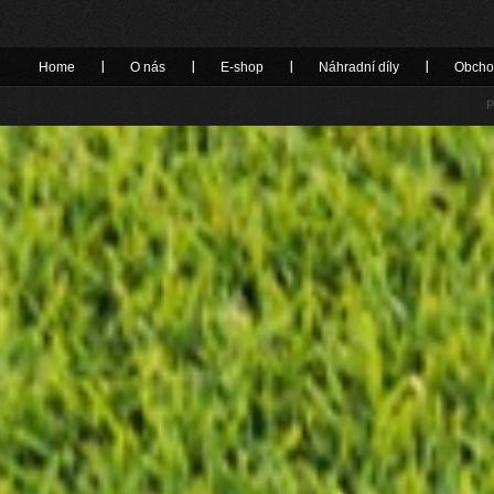
Home
O nás
E-shop
Náhradní díly
Obcho
P