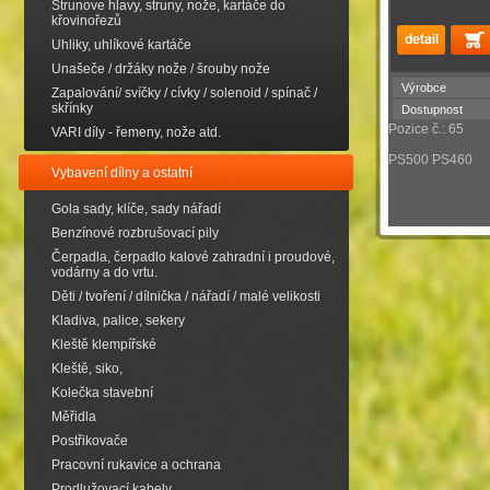
Strunove hlavy, struny, nože, kartáče do
křovinořezů
Uhliky, uhlíkové kartáče
Unašeče / držáky nože / šrouby nože
Výrobce
Zapalování/ svíčky / cívky / solenoid / spínač /
skřínky
Dostupnost
Pozice č.: 65
VARI díly - řemeny, nože atd.
PS500 PS460
Vybavení dílny a ostatní
Gola sady, klíče, sady nářadí
Benzínové rozbrušovací pily
Čerpadla, čerpadlo kalové zahradní i proudové,
vodárny a do vrtu.
Děti / tvoření / dílnička / nářadí / malé velikosti
Kladiva, palice, sekery
Kleště klempířské
Kleště, siko,
Kolečka stavební
Měřidla
Postřikovače
Pracovní rukavice a ochrana
Prodlužovací kabely