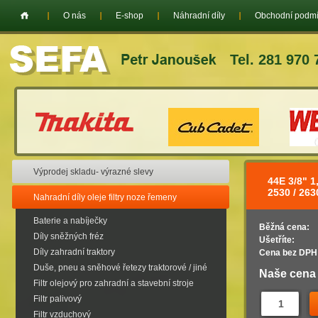
O nás
E-shop
Náhradní díly
Obchodní podm
Tel. 281 970 
Výprodej skladu- výrazné slevy
44E 3/8" 
2530 / 26
Nahradní díly oleje filtry noze řemeny
Baterie a nabíječky
Běžná cena:
Díly sněžných fréz
Ušetříte:
Díly zahradní traktory
Cena bez DPH
Duše, pneu a sněhové řetezy traktorové / jiné
Naše cena
Filtr olejový pro zahradní a stavební stroje
Filtr palivový
Filtr vzduchový