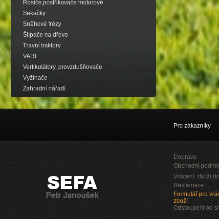
Rosiče,postřikovače motorové
Sekačky
Sněhové frézy
Štípače na dřevo
Travní traktory
VARI
Vertikutátory, provzdušňovače
Vyžínače
Zahradní nářadí
Pro zákazníky
Doprava
Obchodní podmí
Vrácení zboží do
Reklamace
Formulář pro vrác
zboží
Odstoupení od 