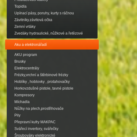
Topidla
Upínací pásy, poruhy, kurty s ráčnou
Závitníky.závitová očka
Zemní vrtáky
Zvedáky hydraulické, nůžkové a řetězové
Aku a elektronářadí
AKU program
Brusky
Elektrocentrály
Frézky,vrchní a štěrbinové frézky
Hoblíky , hoblovky , protahovačky
Horkovzdušné pistole, tavné pistole
Kompresory
Míchadla
Nůžky na plech,prostřihovače
Pily
Přepravní kufry MAKPAC
Svářecí invertory, svářečky
Šroubováky elektronické