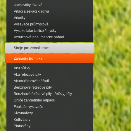
Utahováky rázové
Vrtací a sekací kladiva
Vrtačky
Vysavače průmyslové
Vysokotlaké čističe / myčky
Vzduchové pneumatické nářadí
Stroje pro zemní práce
Zahradní technika
Aku nůžky
Aku řetězové pily
Akumulátorové nářadí
Benzínové řetězové pily
Benzínové řetězové pily - řetězy, lišty
Drtiče zahradního odpadu
Foukače,vysavače
Křovinořezy
Kultivátory
Plotostřihy