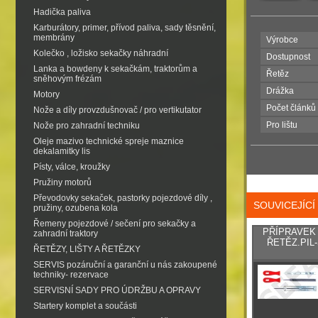
Hadička paliva
Karburátory, primer, přívod paliva, sady těsnění,
membrány
Výrobce
Kolečko , ložisko sekačky náhradní
Dostupnost
Lanka a bowdeny k sekačkám, traktorům a
Řetěz
sněhovým frézám
Drážka
Motory
Počet článků
Nože a díly provzdušnovač / pro vertikutator
Pro lištu
Nože pro zahradní techniku
Oleje mazivo technické spreje maznice
dekalamitky lis
Písty, válce, kroužky
Pružiny motorů
Převodovky sekaček, pastorky pojezdové díly ,
SOUVICEJÍC
pružiny, ozubena kola
Řemeny pojezdové / sečení pro sekačky a
PŘÍPRAVEK
zahradní traktory
ŘETĚZ.PIL
ŘETĚZY, LIŠTY A ŘETĚZKY
SERVIS pozáruční a garanční u nás zakoupené
techniky- rezervace
SERVISNÍ SADY PRO ÚDRŽBU A OPRAVY
Startery komplet a součásti