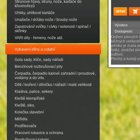
Strunove hlavy, struny, nože, kartáče do
křovinořezů
Uhliky, uhlíkové kartáče
Unašeče / držáky nože / šrouby nože
Výrobce
Zapalování/ svíčky / cívky / solenoid / spínač /
skřínky
Dostupnost
Ostření pilových
VARI díly - řemeny, nože atd.
běžných velikostí
pilníku je zcela 
Vybavení dílny a ostatní
řetěz, dodržet úh
ostření.
Plochý a kulatý p
Gola sady, klíče, sady nářadí
Benzínové rozbrušovací pily
Čerpadla, čerpadlo kalové zahradní i proudové,
vodárny a do vrtu.
Děti / tvoření / dílnička / nářadí / malé velikosti
Kladiva, palice, sekery
Kleště klempířské
Kleště, siko,
Kolečka stavební
Měřidla
Postřikovače
Pracovní rukavice a ochrana
Prodlužovací kabely