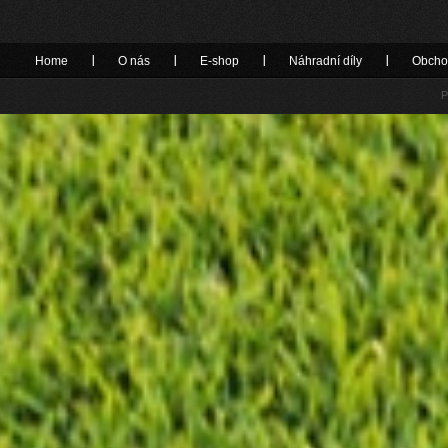
Home
O nás
E-shop
Náhradní díly
Obcho
P