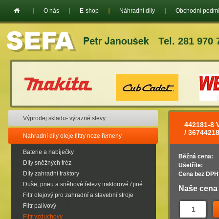
O nás
E-shop
Náhradní díly
Obchodní podm
Tel. 281 970 
Výprodej skladu- výrazné slevy
442181-8
/ 367442
Nahradní díly oleje filtry noze řemeny
Baterie a nabíječky
Běžná cena:
Díly sněžných fréz
Ušetříte:
Díly zahradní traktory
Cena bez DPH
Duše, pneu a sněhové řetezy traktorové / jiné
Naše cena
Filtr olejový pro zahradní a stavební stroje
Filtr palivový
Filtr vzduchový