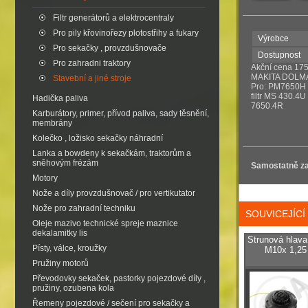
Filtr generátorů a elektrocentraly
Pro pily křovinořezy plotostřihy a fukary
Výrobce
Pro sekačky , provzdušnovače
Dostupnost
Pro zahradni traktory
Akční cena 1
MAKITA DOL
Stavební a jiné stroje
Pro: PM7650H
filtr MS 430.
Hadička paliva
7650.4R
Karburátory, primer, přívod paliva, sady těsnění,
membrány
Kolečko , ložisko sekačky náhradní
Lanka a bowdeny k sekačkám, traktorům a
sněhovým frézám
Samostatně za
Motory
Nože a díly provzdušnovač / pro vertikutator
Nože pro zahradní techniku
SOUVICEJÍC
Oleje mazivo technické spreje maznice
dekalamitky lis
Strunová hlava
Písty, válce, kroužky
M10x 1,25
Pružiny motorů
Převodovky sekaček, pastorky pojezdové díly ,
pružiny, ozubena kola
Řemeny pojezdové / sečení pro sekačky a