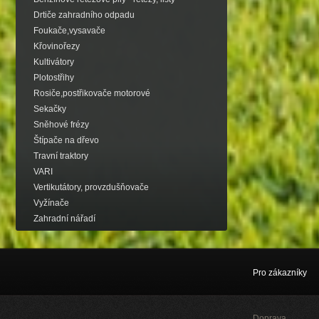
Drtiče zahradního odpadu
Foukače,vysavače
Křovinořezy
Kultivátory
Plotostřihy
Rosiče,postřikovače motorové
Sekačky
Sněhové frézy
Štípače na dřevo
Travní traktory
VARI
Vertikutátory, provzdušňovače
Vyžínače
Zahradní nářadí
Pro zákazníky
Doprava