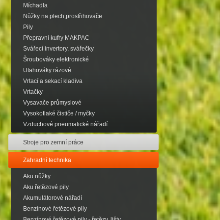
Míchadla
Nůžky na plech,prostřihovače
Pily
Přepravní kufry MAKPAC
Svářecí invertory, svářečky
Šroubováky elektronické
Utahováky rázové
Vrtací a sekací kladiva
Vrtačky
Vysavače průmyslové
Vysokotlaké čističe / myčky
Vzduchové pneumatické nářadí
Stroje pro zemní práce
Zahradní technika
Aku nůžky
Aku řetězové pily
Akumulátorové nářadí
Benzínové řetězové pily
Benzínové řetězové pily - řetězy, lišty