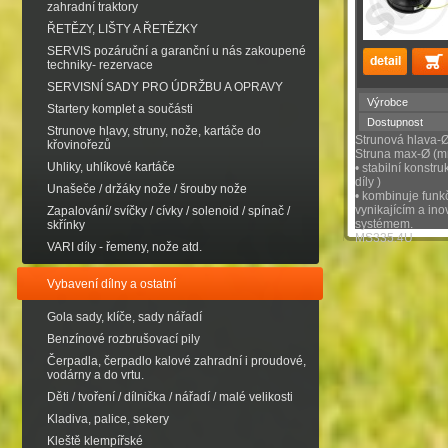
zahradní traktory
ŘETĚZY, LIŠTY A ŘETĚZKY
SERVIS pozáruční a garanční u nás zakoupené
techniky- rezervace
SERVISNÍ SADY PRO ÚDRŽBU A OPRAVY
Výrobce
Startery komplet a součásti
Dostupnost
Strunove hlavy, struny, nože, kartáče do
Strunová hlava-
křovinořezů
Struna max-Ø (m
Uhliky, uhlíkové kartáče
• stabilní konstr
díly )
Unašeče / držáky nože / šrouby nože
• kombinuje funk
vynikajícím a ino
Zapalování/ svíčky / cívky / solenoid / spínač /
systémem.
skřínky
MS335.4U
VARI díly - řemeny, nože atd.
Vybavení dílny a ostatní
Gola sady, klíče, sady nářadí
Benzínové rozbrušovací pily
Čerpadla, čerpadlo kalové zahradní i proudové,
vodárny a do vrtu.
Děti / tvoření / dílnička / nářadí / malé velikosti
Kladiva, palice, sekery
Kleště klempířské