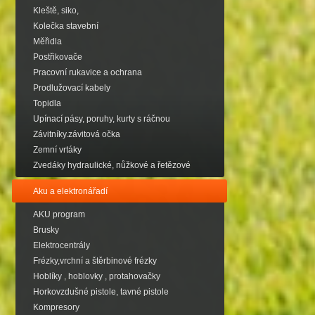
Kleště, siko,
Kolečka stavební
Měřidla
Postřikovače
Pracovní rukavice a ochrana
Prodlužovací kabely
Topidla
Upínací pásy, poruhy, kurty s ráčnou
Závitníky.závitová očka
Zemní vrtáky
Zvedáky hydraulické, nůžkové a řetězové
Aku a elektronářadí
AKU program
Brusky
Elektrocentrály
Frézky,vrchní a štěrbinové frézky
Hoblíky , hoblovky , protahovačky
Horkovzdušné pistole, tavné pistole
Kompresory