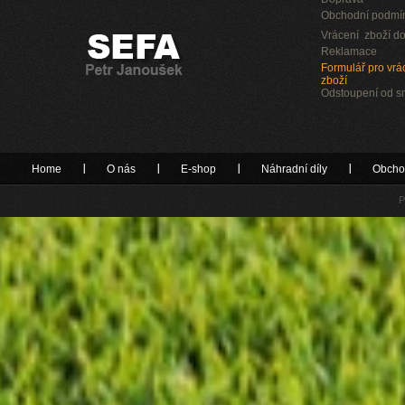
Obchodní podmí
Vrácení zboží do
Reklamace
Formulář pro vrác
zboží
Odstoupení od 
Home
O nás
E-shop
Náhradní díly
Obcho
P