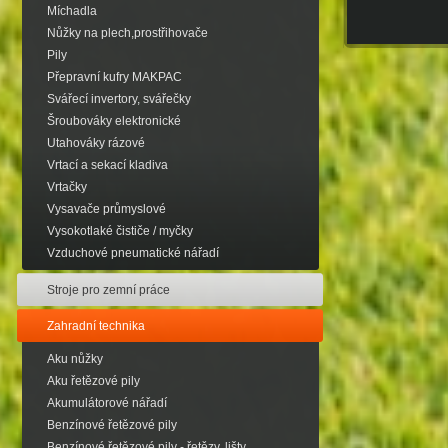
Míchadla
Nůžky na plech,prostřihovače
Pily
Přepravní kufry MAKPAC
Svářecí invertory, svářečky
Šroubováky elektronické
Utahováky rázové
Vrtací a sekací kladiva
Vrtačky
Vysavače průmyslové
Vysokotlaké čističe / myčky
Vzduchové pneumatické nářadí
Stroje pro zemní práce
Zahradní technika
Aku nůžky
Aku řetězové pily
Akumulátorové nářadí
Benzínové řetězové pily
Benzínové řetězové pily - řetězy, lišty