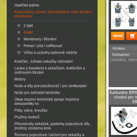
Hadička paliva
Karburátory, primer, přívod paliva, sady těsnění,
membrány
2-takt
4-takt
Membrany / těsnění
Primer / píst / vstřikovač
Výrobce
Víčka a uzávěry palivové nádrže
Dostupnost
11949851, 5903
Kolečko , ložisko sekačky náhradní
Lanka a bowdeny k sekačkám, traktorům a
sněhovým frézám
Motory
Nože a díly provzdušnovač / pro vertikutator
Karburátor B
Nože pro zahradní techniku
vhodné pro 
Oleje mazivo technické spreje maznice
28
dekalamitky lis
Písty, válce, kroužky
Pružiny motorů
Převodovky sekaček, pastorky pojezdové díly ,
pružiny, ozubena kola
Řemeny pojezdové / sečení pro sekačky a