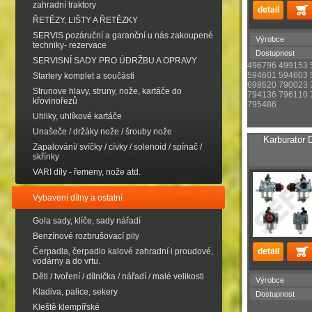
zahradní traktory
ŘETĚZY, LIŠTY A ŘETĚZKY
SERVIS pozáruční a garanční u nás zakoupené
Výrobce
techniky- rezervace
Dostupnost
SERVISNÍ SADY PRO ÚDRŽBU A OPRAVY
496796 499153 
594601 594603 
Startery komplet a součásti
698620 790023 
Strunove hlavy, struny, nože, kartáče do
794136 796110 
křovinořezů
795486
Uhliky, uhlíkové kartáče
Unašeče / držáky nože / šrouby nože
Karburator
Zapalování/ svíčky / cívky / solenoid / spínač /
skřínky
VARI díly - řemeny, nože atd.
Vybavení dílny a ostatní
Gola sady, klíče, sady nářadí
Benzínové rozbrušovací pily
Čerpadla, čerpadlo kalové zahradní i proudové,
vodárny a do vrtu.
Děti / tvoření / dílnička / nářadí / malé velikosti
Výrobce
Kladiva, palice, sekery
Dostupnost
Kleště klempířské