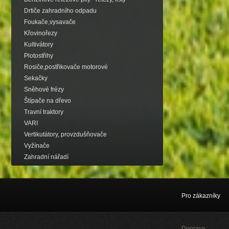
Drtiče zahradního odpadu
Foukače,vysavače
Křovinořezy
Kultivátory
Plotostřihy
Rosiče,postřikovače motorové
Sekačky
Sněhové frézy
Štípače na dřevo
Travní traktory
VARI
Vertikutátory, provzdušňovače
Vyžínače
Zahradní nářadí
Pro zákazníky
Doprava