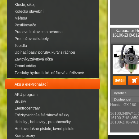
Kleště, siko,
Kolečka stavební
Měřidla
Postřikovače
Karburator 
Pracovní rukavice a ochrana
16100-ZH8-812
Prodlužovací kabely
Topidla
Upínací pásy, poruhy, kurty s ráčnou
Závitníky.závitová očka
Zemní vrtáky
Zvedáky hydraulické, nůžkové a řetězové
Aku a elektronářadí
Výrobce
AKU program
Dostupnost
Brusky
Honda GX 160
Elektrocentrály
16100ZH8W41, 
Frézky,vrchní a štěrbinové frézky
16100-ZH8-W50,
Hoblíky , hoblovky , protahovačky
16100-ZH8-W61
Horkovzdušné pistole, tavné pistole
Kompresory