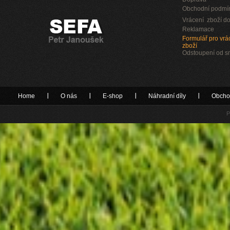
Obchodní podmí
Vrácení zboží do
Reklamace
Formulář pro vrác
zboží
Odstoupení od 
Home
O nás
E-shop
Náhradní díly
Obcho
P