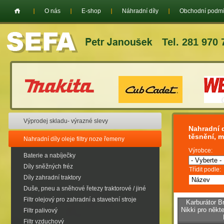
O nás
E-shop
Náhradní díly
Obchodní podm
Tel. 281 970 
Výprodej skladu- výrazné slevy
Nahradní d
těsnění, 
Nahradní díly oleje filtry noze řemeny
Výrobce:
Baterie a nabíječky
Díly sněžných fréz
Třídit podle:
Díly zahradní traktory
Duše, pneu a sněhové řetezy traktorové / jiné
Filtr olejový pro zahradní a stavební stroje
Karburátor B
Nikki pro někt
Filtr palivový
Filtr vzduchový