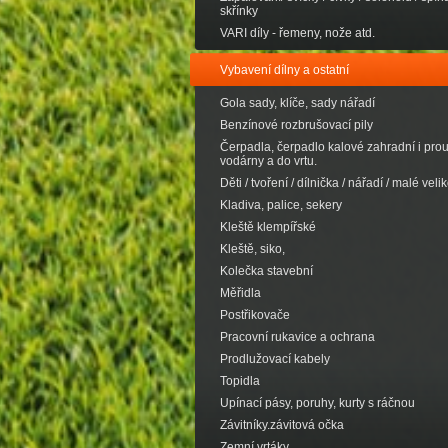
skřínky
VARI díly - řemeny, nože atd.
Vybavení dílny a ostatní
Gola sady, klíče, sady nářadí
Benzínové rozbrušovací pily
Čerpadla, čerpadlo kalové zahradní i pro
vodárny a do vrtu.
Děti / tvoření / dílnička / nářadí / malé velik
Kladiva, palice, sekery
Kleště klempířské
Kleště, siko,
Kolečka stavební
Měřidla
Postřikovače
Pracovní rukavice a ochrana
Prodlužovací kabely
Topidla
Upínací pásy, poruhy, kurty s ráčnou
Závitníky.závitová očka
Zemní vrtáky