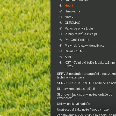
Dolmar a Makita
Hecht
Husqvarna
Narex
OLEOMAC
Parkside pily z Lidlu
Pilníky řetězů a klíče pil
Pro-Craft Prokraft
Prstýnek řetězky identifikace
Riwall / GTM /
Stihl
XGT 40V pilový řetěz Makita 1,1mm
0,325´´
SERVIS pozáruční a garanční u nás zak
techniky- rezervace
SERVISNÍ SADY PRO ÚDRŽBU A OPRA
Startery komplet a součásti
Strunove hlavy, struny, nože, kartáče do
křovinořezů
Uhliky, uhlíkové kartáče
Unašeče / držáky nože / šrouby nože
Zapalování/ svíčky / cívky / solenoid / spína