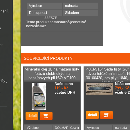
Výrobce
nahrada
snění,
Dostupnost
Skladem
33E57E
Tento produkt samostatně/jednotlivě
nezasíláme!
a
or
SOUVICEJÍCÍ PRODUKTY
Minerální olej 1L na mazání lišty
40CM/16" Sada lišty 3/8" 
řetězů elektrických a
dvou řetězů 57E např.: H
benzínových pil ISO VG100
30100420, pro pily: 1840,
íly ,
2040QT, 2048
Naše cena
Naše ce
119,- Kč
799,- Kč
a
včetně DPH
včetně 
Výrobce
DOLMAR, Granit
Výrobce
nahrada