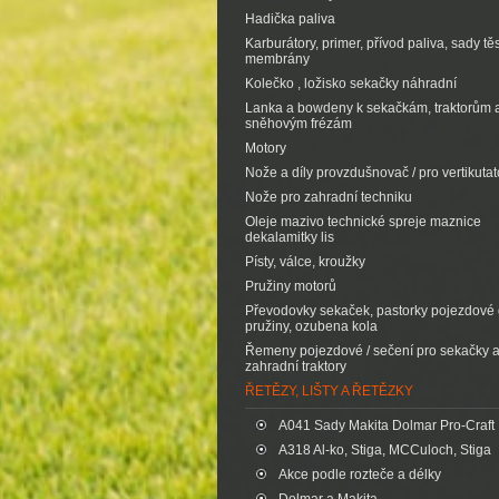
Hadička paliva
Karburátory, primer, přívod paliva, sady tě
membrány
Kolečko , ložisko sekačky náhradní
Lanka a bowdeny k sekačkám, traktorům 
sněhovým frézám
Motory
Nože a díly provzdušnovač / pro vertikutat
Nože pro zahradní techniku
Oleje mazivo technické spreje maznice
dekalamitky lis
Písty, válce, kroužky
Pružiny motorů
Převodovky sekaček, pastorky pojezdové d
pružiny, ozubena kola
Řemeny pojezdové / sečení pro sekačky 
zahradní traktory
ŘETĚZY, LIŠTY A ŘETĚZKY
A041 Sady Makita Dolmar Pro-Craft
A318 Al-ko, Stiga, MCCuloch, Stiga
Akce podle rozteče a délky