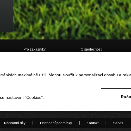
Pro zákazníky
O společnosti
Doprava
O nás
Obchodní podmínky
Kontakt
tránkách maximálně užili. Mohou sloužit k personalizaci obsahu a rekl
Vrácení zboží do 14ti dnů
GDPR
Reklamace
Často kladené dotazy
Formulář pro vrácení / reklamaci
zboží
Ručn
nce
nastavení "Cookies".
Odstoupení od smlouvy ONLINE
Náhradní díly
Obchodní podmínky
Kontakt
Servis