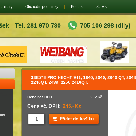
dní díly
Obchodní podmínky
Kontakt
Servis
Tel. 281 970 730
705 106 298 (díly)
33E57E PRO HECHT 941, 1840, 2040, 2040 QT, 2048
2240QT, 2439, 2250 2416QT,
Cena bez DPH:
202 Kč
Cena vč. DPH:
245,- Kč
jiné
Přidat do košíku