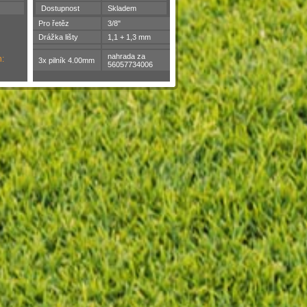
Dostupnost
Skladem
Pro řetěz
3/8"
Drážka lišty
1,1 + 1,3 mm
nahrada za
n:
3x pilník 4.00mm
56057734006