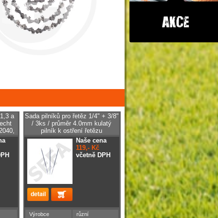
1,3 a
Sada pilníků pro řetěz 1/4" + 3/8"
echt
/ 3ks / průměr 4.0mm kulatý
 2040,
pilník k ostření řetězu
na
Naše cena
119,- Kč
DPH
včetně DPH
Výrobce
různí