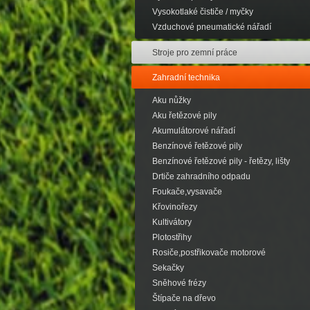
Vysokotlaké čističe / myčky
Vzduchové pneumatické nářadí
Stroje pro zemní práce
Zahradní technika
Aku nůžky
Aku řetězové pily
Akumulátorové nářadí
Benzínové řetězové pily
Benzínové řetězové pily - řetězy, lišty
Drtiče zahradního odpadu
Foukače,vysavače
Křovinořezy
Kultivátory
Plotostřihy
Rosiče,postřikovače motorové
Sekačky
Sněhové frézy
Štípače na dřevo