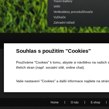
Travní traktory
VARI
Vertikutátory, provzdušňovače
Vyžínače
Zahradní nářadí
Souhlas s použitím "Cookies"
Používáme "Cookies" k tomu, abyste si návštěvu na našich s
třetích stran (např. socialní sítě, online chat).
Vaše nastavení "Cookies" a další informace najdete na strá
Home
O nás
E-shop