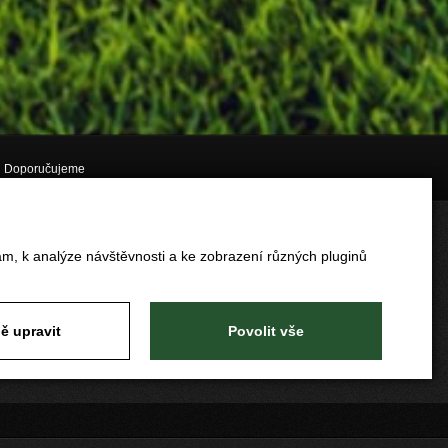
Doporučujeme
am, k analýze návštěvnosti a ke zobrazení různých pluginů
ě upravit
Povolit vše