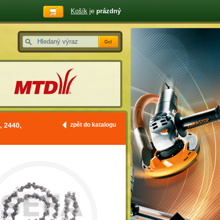
Košík
je
prázdný
, 2440,
zpět do katalogu