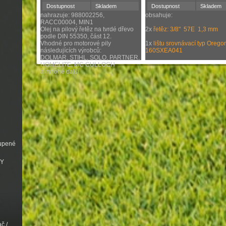
Dostupnost
Skladem
Dostupnost
Skladem
nahrazuje: 988002256,
obsahuje:
RACC00004, MIN1
Olej na pilový řetěz na tvrdé dřevo
2x
řetěz: 3/8" 57E 1,3 mm
podle DIN 55350, část 12.
Vhodné pro motorové pily
1x
lištu srovnávací typ Orego
následujících výrobců:
160SXEA041
DOLMAR, STIHL, SOLO, PARTNER,
HOMELITE, MC CULLOCH
a mnohé další
oupené
VY
č /