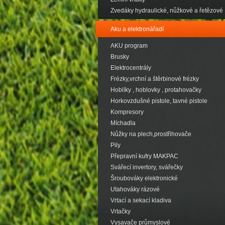
Zvedáky hydraulické, nůžkové a řetězové
Aku a elektronářadí
AKU program
Brusky
Elektrocentrály
Frézky,vrchní a štěrbinové frézky
Hoblíky , hoblovky , protahovačky
Horkovzdušné pistole, tavné pistole
Kompresory
Míchadla
Nůžky na plech,prostřihovače
Pily
Přepravní kufry MAKPAC
Svářecí invertory, svářečky
Šroubováky elektronické
Utahováky rázové
Vrtací a sekací kladiva
Vrtačky
Vysavače průmyslové