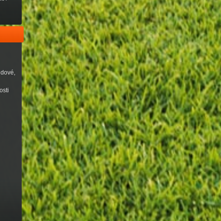
udové,
osti