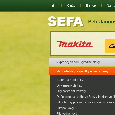
O nás
E-shop
Náhra
Výprodej skladu- výrazné slevy
Nahradní díly oleje filtry noze řemeny
Baterie a nabíječky
Díly sněžných fréz
Díly zahradní traktory
Duše, pneu a sněhové řetezy traktorové / 
Filtr olejový pro zahradní a stavební stroje
Filtr palivový
Filtr vzduchový