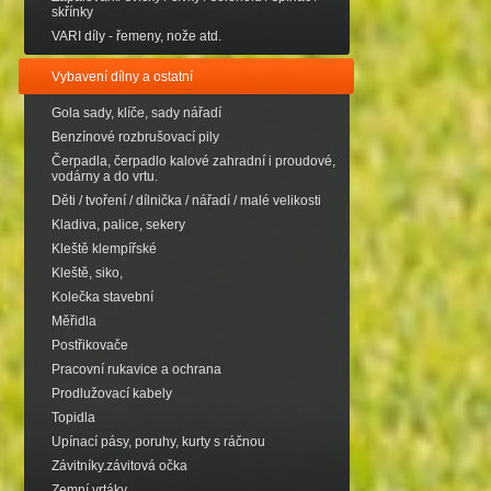
skřínky
VARI díly - řemeny, nože atd.
Vybavení dílny a ostatní
Gola sady, klíče, sady nářadí
Benzínové rozbrušovací pily
Čerpadla, čerpadlo kalové zahradní i proudové,
vodárny a do vrtu.
Děti / tvoření / dílnička / nářadí / malé velikosti
Kladiva, palice, sekery
Kleště klempířské
Kleště, siko,
Kolečka stavební
Měřidla
Postřikovače
Pracovní rukavice a ochrana
Prodlužovací kabely
Topidla
Upínací pásy, poruhy, kurty s ráčnou
Závitníky.závitová očka
Zemní vrtáky