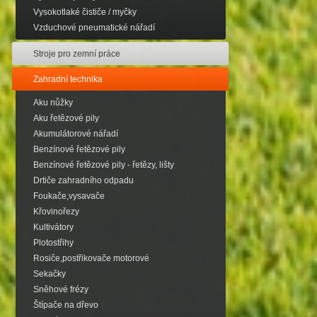
Vysokotlaké čističe / myčky
Vzduchové pneumatické nářadí
Stroje pro zemní práce
Zahradní technika
Aku nůžky
Aku řetězové pily
Akumulátorové nářadí
Benzínové řetězové pily
Benzínové řetězové pily - řetězy, lišty
Drtiče zahradního odpadu
Foukače,vysavače
Křovinořezy
Kultivátory
Plotostřihy
Rosiče,postřikovače motorové
Sekačky
Sněhové frézy
Štípače na dřevo