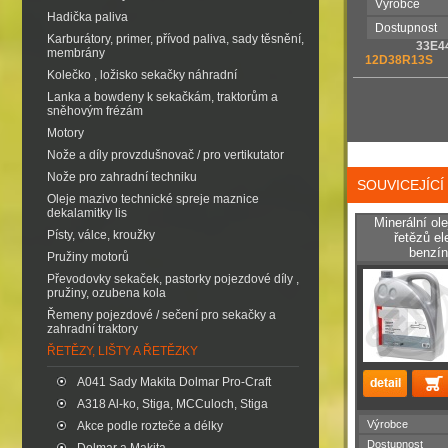
Výrobce
Hadička paliva
Dostupnost
Karburátory, primer, přívod paliva, sady těsnění,
33E44
membrány
12D38R13S
Kolečko , ložisko sekačky náhradní
Lanka a bowdeny k sekačkám, traktorům a
sněhovým frézám
Motory
Nože a díly provzdušnovač / pro vertikutator
Nože pro zahradní techniku
SOUVICEJÍC
Oleje mazivo technické spreje maznice
dekalamitky lis
Minerální ol
Písty, válce, kroužky
řetězů el
benzín
Pružiny motorů
Převodovky sekaček, pastorky pojezdové díly ,
pružiny, ozubena kola
Řemeny pojezdové / sečení pro sekačky a
zahradní traktory
ŘETĚZY, LIŠTY A ŘETĚZKY
A041 Sady Makita Dolmar Pro-Craft
A318 Al-ko, Stiga, MCCuloch, Stiga
Výrobce
Akce podle rozteče a délky
Dostupnost