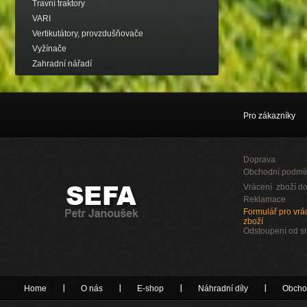
Travní traktory
VARI
Vertikutátory, provzdušňovače
Vyžínače
Zahradní nářadí
Pro zákazníky
Doprava
Obchodní podmí
Vrácení zboží do
Reklamace
Formulář pro vrác
zboží
Odstoupení od 
Home
O nás
E-shop
Náhradní díly
Obcho