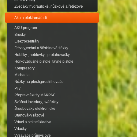
Zvedáky hydraulické, nůžkové a řetězové
Aku a elektronářadí
AKU program
Brusky
Elektrocentrály
Frézky,vrchní a štěrbinové frézky
Hoblíky , hoblovky , protahovačky
Horkovzdušné pistole, tavné pistole
Kompresory
Míchadla
Nůžky na plech,prostřihovače
Pily
Přepravní kufry MAKPAC
Svářecí invertory, svářečky
Šroubováky elektronické
Utahováky rázové
Vrtací a sekací kladiva
Vrtačky
Vysavače průmyslové