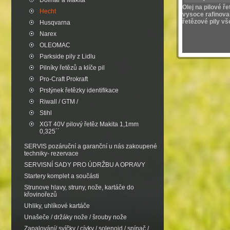
Dolmar a Makita
Olej na pilové ře
Hecht
vysoce rafinova
řetězové pily v
Husqvarna
Narex
OLEOMAC
Parkside pily z Lidlu
Pilníky řetězů a klíče pil
Pro-Craft Prokraft
Prstýnek řetězky identifikace
Riwall / GTM /
Stihl
XGT 40V pilový řetěz Makita 1,1mm
0,325´´
SERVIS pozáruční a garanční u nás zakoupené
techniky- rezervace
SERVISNÍ SADY PRO ÚDRŽBU A OPRAVY
Startery komplet a součásti
Strunove hlavy, struny, nože, kartáče do
křovinořezů
Uhliky, uhlíkové kartáče
Unašeče / držáky nože / šrouby nože
Zapalování/ svíčky / cívky / solenoid / spínač /