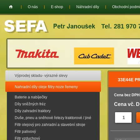
O nás
E-shop
Náhradní díly
Obchodní podm
Tel. 281 970 
Výprodej skladu- výrazné slevy
33E44E PR
Nahradní díly oleje filtry noze řemeny
Cena bez DPH
Baterie a nabíječky
Cena vč. 
Díly sněžných fréz
Díly zahradní traktory
Duše, pneu a sněhové řetezy traktorové / jiné
Filtr olejový pro zahradní a stavební stroje
Filtr palivový
Filtr vzduchový