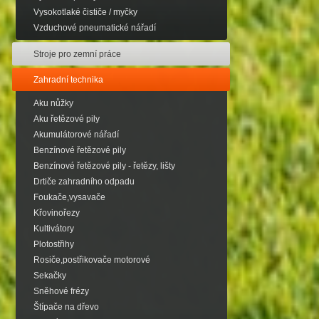
Vysokotlaké čističe / myčky
Vzduchové pneumatické nářadí
Stroje pro zemní práce
Zahradní technika
Aku nůžky
Aku řetězové pily
Akumulátorové nářadí
Benzínové řetězové pily
Benzínové řetězové pily - řetězy, lišty
Drtiče zahradního odpadu
Foukače,vysavače
Křovinořezy
Kultivátory
Plotostřihy
Rosiče,postřikovače motorové
Sekačky
Sněhové frézy
Štípače na dřevo