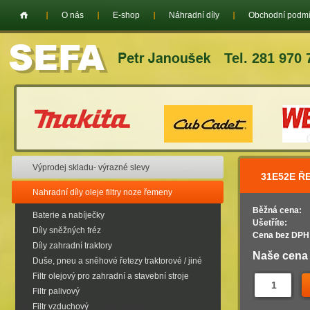
O nás
E-shop
Náhradní díly
Obchodní podm
Tel. 281 970 
Výprodej skladu- výrazné slevy
31E52E Ř
Nahradní díly oleje filtry noze řemeny
Běžná cena:
Baterie a nabíječky
Ušetříte:
Díly sněžných fréz
Cena bez DPH
Díly zahradní traktory
Naše cena
Duše, pneu a sněhové řetezy traktorové / jiné
Filtr olejový pro zahradní a stavební stroje
Filtr palivový
Filtr vzduchový