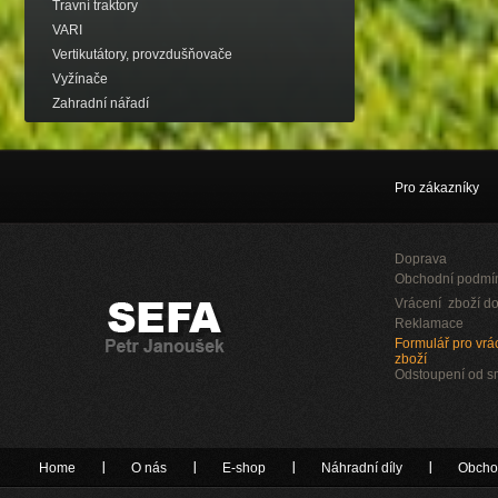
Travní traktory
VARI
Vertikutátory, provzdušňovače
Vyžínače
Zahradní nářadí
Pro zákazníky
Doprava
Obchodní podmí
Vrácení zboží do
Reklamace
Formulář pro vrác
zboží
Odstoupení od 
Home
O nás
E-shop
Náhradní díly
Obcho