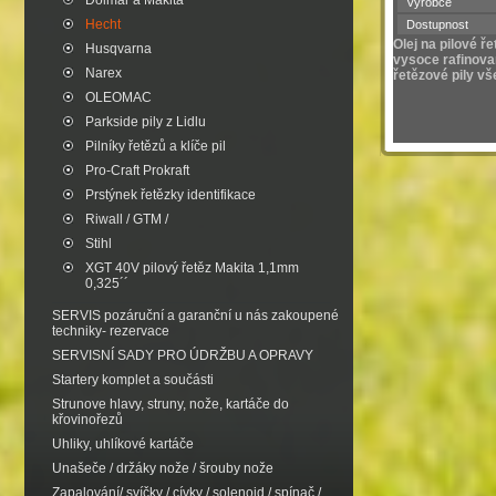
Dolmar a Makita
Výrobce
Hecht
Dostupnost
Olej na pilové ře
Husqvarna
vysoce rafinova
Narex
řetězové pily v
OLEOMAC
Parkside pily z Lidlu
Pilníky řetězů a klíče pil
Pro-Craft Prokraft
Prstýnek řetězky identifikace
Riwall / GTM /
Stihl
XGT 40V pilový řetěz Makita 1,1mm
0,325´´
SERVIS pozáruční a garanční u nás zakoupené
techniky- rezervace
SERVISNÍ SADY PRO ÚDRŽBU A OPRAVY
Startery komplet a součásti
Strunove hlavy, struny, nože, kartáče do
křovinořezů
Uhliky, uhlíkové kartáče
Unašeče / držáky nože / šrouby nože
Zapalování/ svíčky / cívky / solenoid / spínač /