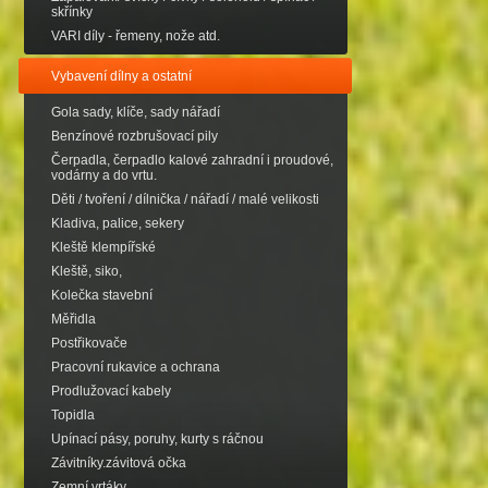
skřínky
VARI díly - řemeny, nože atd.
Vybavení dílny a ostatní
Gola sady, klíče, sady nářadí
Benzínové rozbrušovací pily
Čerpadla, čerpadlo kalové zahradní i proudové,
vodárny a do vrtu.
Děti / tvoření / dílnička / nářadí / malé velikosti
Kladiva, palice, sekery
Kleště klempířské
Kleště, siko,
Kolečka stavební
Měřidla
Postřikovače
Pracovní rukavice a ochrana
Prodlužovací kabely
Topidla
Upínací pásy, poruhy, kurty s ráčnou
Závitníky.závitová očka
Zemní vrtáky