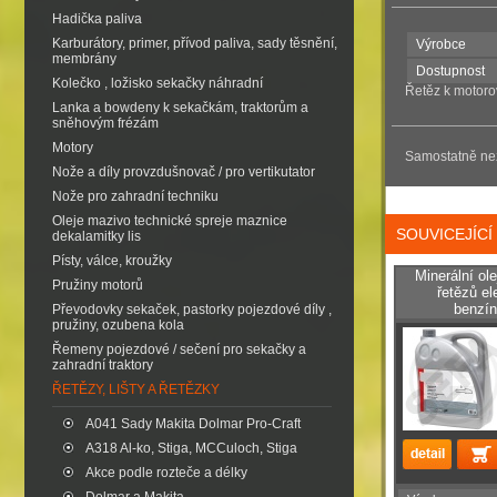
Hadička paliva
Karburátory, primer, přívod paliva, sady těsnění,
Výrobce
membrány
Dostupnost
Kolečko , ložisko sekačky náhradní
Řetěz k motor
Lanka a bowdeny k sekačkám, traktorům a
sněhovým frézám
Motory
Samostatně ne
Nože a díly provzdušnovač / pro vertikutator
Nože pro zahradní techniku
Oleje mazivo technické spreje maznice
SOUVICEJÍC
dekalamitky lis
Písty, válce, kroužky
Minerální ol
Pružiny motorů
řetězů el
benzín
Převodovky sekaček, pastorky pojezdové díly ,
pružiny, ozubena kola
Řemeny pojezdové / sečení pro sekačky a
zahradní traktory
ŘETĚZY, LIŠTY A ŘETĚZKY
A041 Sady Makita Dolmar Pro-Craft
A318 Al-ko, Stiga, MCCuloch, Stiga
Akce podle rozteče a délky