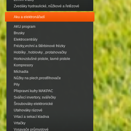
Zvedáky hydraulické, nůžkové a řetězové
Aku a elektronářadí
AKU program
Brusky
Elektrocentrály
Frézky,vrchní a štěrbinové frézky
Hoblíky , hoblovky , protahovačky
Horkovzdušné pistole, tavné pistole
Kompresory
Míchadla
Nůžky na plech,prostřihovače
Pily
Přepravní kufry MAKPAC
Svářecí invertory, svářečky
Šroubováky elektronické
Utahováky rázové
Vrtací a sekací kladiva
Vrtačky
Vysavače průmyslové