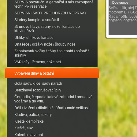
SERVIS pozáruční a garanční u nás zakoupené
Dostupnost
techniky- rezervace
Svíčka, filtr, olej
motorem BRIGG
SERVISNÍ SADY PRO ÚDRŽBU A OPRAVY
Řada 450E, 500E
Startery komplet a součásti
09P600, 09P700
Strunove hlavy, struny, nože, kartáče do
křovinořezů
Uhliky, uhlíkové kartáče
Unašeče / držáky nože / šrouby nože
Zapalování/ svíčky / cívky / solenoid / spínač /
skřínky
VARI díly - řemeny, nože atd.
Vybavení dílny a ostatní
Gola sady, klíče, sady nářadí
Benzínové rozbrušovací pily
Čerpadla, čerpadlo kalové zahradní i proudové,
vodárny a do vrtu.
Děti / tvoření / dílnička / nářadí / malé velikosti
Kladiva, palice, sekery
Kleště klempířské
Kleště, siko,
Kolečka stavební