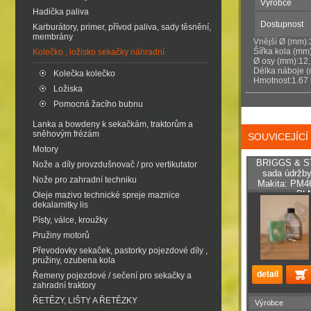
Výrobce
Hadička paliva
Dostupnost
Karburátory, primer, přívod paliva, sady těsnění,
membrány
Vnější Ø (mm)
Šířka kola (mm
Kolečko , ložisko sekačky náhradní
Ø osy (mm):12
Délka náboje 
Kolečka kolečko
Hmotnost:1.67
Ložiska
Pomocná žacího bubnu
Lanka a bowdeny k sekačkám, traktorům a
sněhovým frézám
SOUVICEJÍC
Motory
BRIGGS & S
Nože a díly provzdušnovač / pro vertikutator
sada údržby
Nože pro zahradní techniku
Makita: PM4
PL
Oleje mazivo technické spreje maznice
dekalamitky lis
Písty, válce, kroužky
Pružiny motorů
Převodovky sekaček, pastorky pojezdové díly ,
pružiny, ozubena kola
Řemeny pojezdové / sečení pro sekačky a
zahradní traktory
ŘETĚZY, LIŠTY A ŘETĚZKY
Výrobce