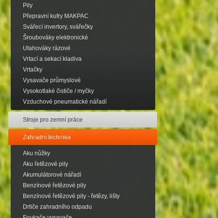
Pily
Přepravní kufry MAKPAC
Svářecí invertory, svářečky
Šroubováky elektronické
Utahováky rázové
Vrtací a sekací kladiva
Vrtačky
Vysavače průmyslové
Vysokotlaké čističe / myčky
Vzduchové pneumatické nářadí
Stroje pro zemní práce
Zahradní technika
Aku nůžky
Aku řetězové pily
Akumulátorové nářadí
Benzínové řetězové pily
Benzínové řetězové pily - řetězy, lišty
Drtiče zahradního odpadu
Foukače,vysavače