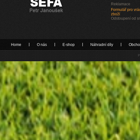
Reklamace
Formulář pro vrác
zboží
Odstoupení od 
Home
O nás
E-shop
Náhradní díly
Obcho
P