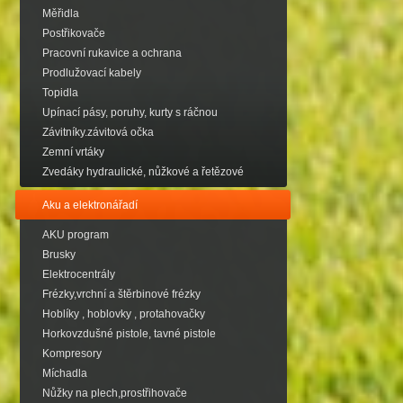
Měřidla
Postřikovače
Pracovní rukavice a ochrana
Prodlužovací kabely
Topidla
Upínací pásy, poruhy, kurty s ráčnou
Závitníky.závitová očka
Zemní vrtáky
Zvedáky hydraulické, nůžkové a řetězové
Aku a elektronářadí
AKU program
Brusky
Elektrocentrály
Frézky,vrchní a štěrbinové frézky
Hoblíky , hoblovky , protahovačky
Horkovzdušné pistole, tavné pistole
Kompresory
Míchadla
Nůžky na plech,prostřihovače