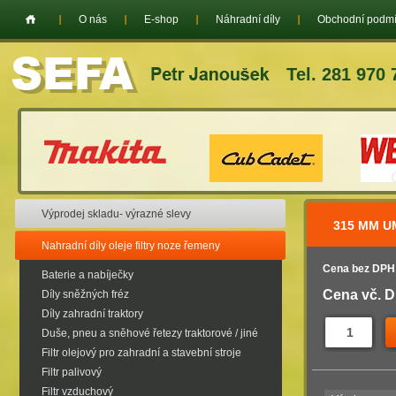
O nás
E-shop
Náhradní díly
Obchodní podm
Tel. 281 970 
Výprodej skladu- výrazné slevy
315 MM 
Nahradní díly oleje filtry noze řemeny
Cena bez DPH
Baterie a nabíječky
Cena vč. 
Díly sněžných fréz
Díly zahradní traktory
Duše, pneu a sněhové řetezy traktorové / jiné
Filtr olejový pro zahradní a stavební stroje
Filtr palivový
Filtr vzduchový