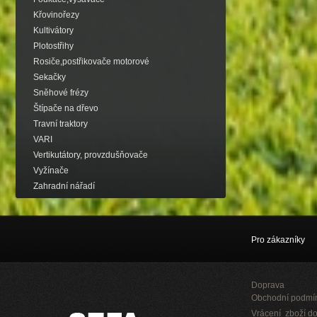
Křovinořezy
Kultivátory
Plotostřihy
Rosiče,postřikovače motorové
Sekačky
Sněhové frézy
Štípače na dřevo
Travní traktory
VARI
Vertikutátory, provzdušňovače
Vyžínače
Zahradní nářadí
Pro zákazníky
Doprava
Obchodní podmí
Vrácení zboží do