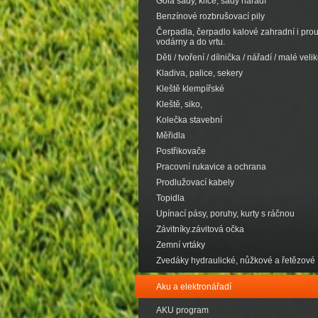
Gola sady, klíče, sady nářadí
Benzínové rozbrušovací pily
Čerpadla, čerpadlo kalové zahradní i pro
vodárny a do vrtu.
Děti / tvoření / dílnička / nářadí / malé velik
Kladiva, palice, sekery
Kleště klempířské
Kleště, siko,
Kolečka stavební
Měřidla
Postřikovače
Pracovní rukavice a ochrana
Prodlužovací kabely
Topidla
Upínací pásy, poruhy, kurty s ráčnou
Závitníky.závitová očka
Zemní vrtáky
Zvedáky hydraulické, nůžkové a řetězové
Aku a elektronářadí
AKU program