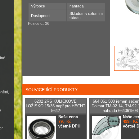
Výrobce
nahrada
Skladem v externím
Dostupnost
skladu
Pozice č.: 36
jiné
SOUVICEJÍCÍ PRODUKTY
snění,
6202 2RS KULIČKOVÉ
664 061 508 řemen sečen
LOŽISKO 15/35 např pro HECHT
Dolmar TM-92.14, TM-92.1
a
5642
náhrada 664061508
Naše cena
Naše ce
79,- Kč
499,- Kč
včetně DPH
včetně 
or