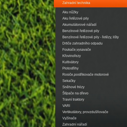
Zahradní technika
Aku nůžky
Aku řetězové pily
Akumulátorové nářadí
Benzínové řetězové pily
Benzínové řetězové pily - řetězy, lišty
Drtiče zahradního odpadu
Foukače,vysavače
Křovinořezy
Kultivátory
Plotostřihy
Rosiče,postřikovače motorové
Sekačky
Sněhové frézy
Štípače na dřevo
Travní traktory
VARI
Vertikutátory, provzdušňovače
Vyžínače
Zahradní nářadí