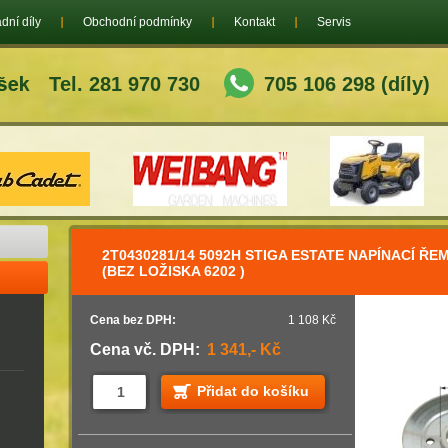
dní díly
Obchodní podmínky
Kontakt
Servis
Tel. 281 970 730
705 106 298 (díly)
2T0430281/14 5092H STIGA ESTATE NAPÍNACÍ ŘE
(BEZ LOŽISKA 6202 )
Cena bez DPH:
1 108 Kč
Cena vč. DPH:
1 341,- Kč
Přidat do košíku