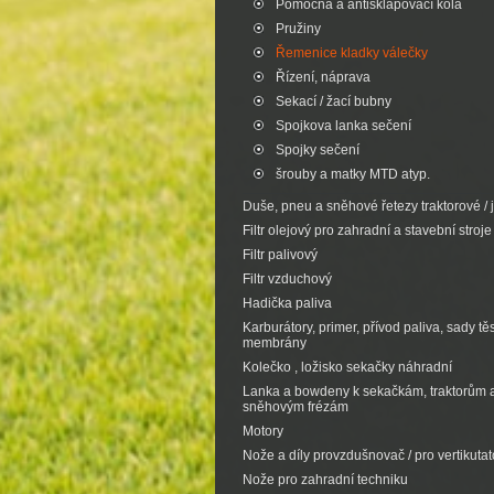
Pomocná a antisklapovací kola
Pružiny
Řemenice kladky válečky
Řízení, náprava
Sekací / žací bubny
Spojkova lanka sečení
Spojky sečení
šrouby a matky MTD atyp.
Duše, pneu a sněhové řetezy traktorové / 
Filtr olejový pro zahradní a stavební stroje
Filtr palivový
Filtr vzduchový
Hadička paliva
Karburátory, primer, přívod paliva, sady tě
membrány
Kolečko , ložisko sekačky náhradní
Lanka a bowdeny k sekačkám, traktorům 
sněhovým frézám
Motory
Nože a díly provzdušnovač / pro vertikutat
Nože pro zahradní techniku