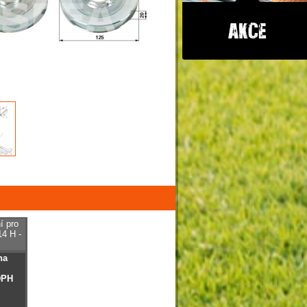
í pro
4 H -
na
DPH