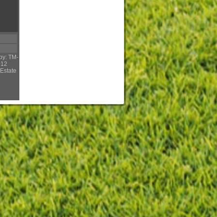
py: TM-
012
Estate