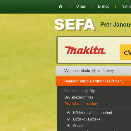
O nás
E-shop
Náhra
Výprodej skladu- výrazné slevy
Nahradní díly oleje filtry noze řemeny
Baterie a nabíječky
Díly sněžných fréz
Díly zahradní traktory
Hřídele a vřetena sečení
Ložisko / Ložiska
Ostatní