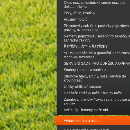
Oleje mazivo technické spreje maznice
dekalamitky lis
Písty, válce, kroužky
Pružiny motorů
Převodovky sekaček, pastorky pojezdové d
pružiny, ozubena kola
Řemeny pojezdové / sečení pro sekačky 
zahradní traktory
ŘETĚZY, LIŠTY A ŘETĚZKY
SERVIS pozáruční a garanční u nás zak
techniky- rezervace
SERVISNÍ SADY PRO ÚDRŽBU A OPRA
Startery komplet a součásti
Strunove hlavy, struny, nože, kartáče do
křovinořezů
Uhliky, uhlíkové kartáče
Unašeče / držáky nože / šrouby nože
Zapalování/ svíčky / cívky / solenoid / spína
skřínky
VARI díly - řemeny, nože atd.
Vybavení dílny a ostatní