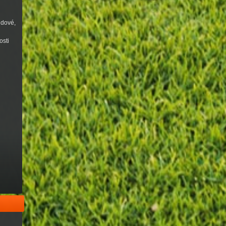
udové,
osti