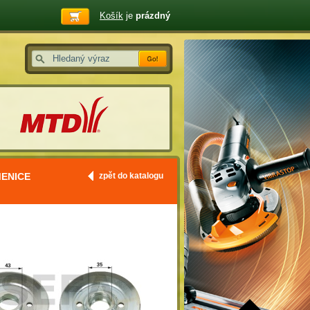
Košík
je
prázdný
MENICE
zpět do katalogu