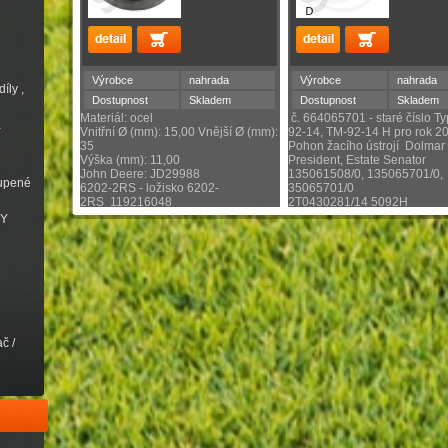
Výrobce
nahrada
Výrobce
nahrada
íly ,
Dostupnost
Skladem
Dostupnost
Skladem
Materiál: ocel
č. 664065701 - staré číslo Ty
a
Vnitřní Ø (mm): 15,00 Vnější Ø (mm):
92-14, TM-92-14 H pro rok 2
35
Pohon žacího ústrojí Dolmar 
Výška (mm): 11,00
President, Estate Senator
John Deere: JD29988
135061508/0, 135065701/0,
oupené
6202-2RS - ložisko 6202-
35065701/0
2RS 119216048
2T0430281/14 5092H
VY
č /