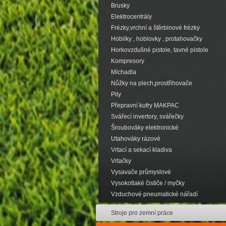
Brusky
Elektrocentrály
Frézky,vrchní a štěrbinové frézky
Hoblíky , hoblovky , protahovačky
Horkovzdušné pistole, tavné pistole
Kompresory
Míchadla
Nůžky na plech,prostřihovače
Pily
Přepravní kufry MAKPAC
Svářecí invertory, svářečky
Šroubováky elektronické
Utahováky rázové
Vrtací a sekací kladiva
Vrtačky
Vysavače průmyslové
Vysokotlaké čističe / myčky
Vzduchové pneumatické nářadí
Stroje pro zemní práce