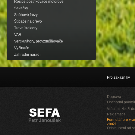
Rosiče,postřikovače motorové
Sekačky
Sněhové frézy
Štípače na dřevo
Travní traktory
VARI
Vertikutátory, provzdušňovače
Vyžínače
Zahradní nářadí
Pro zákazníky
Doprava
Obchodní podmí
Vrácení zboží do
Reklamace
Formulář pro vrác
zboží
Odstoupení od 