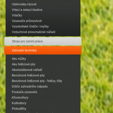
Utahováky rázové
Vrtací a sekací kladiva
Vrtačky
Vysavače průmyslové
Vysokotlaké čističe / myčky
Vzduchové pneumatické nářadí
Stroje pro zemní práce
Zahradní technika
Aku nůžky
Aku řetězové pily
Akumulátorové nářadí
Benzínové řetězové pily
Benzínové řetězové pily - řetězy, lišty
Drtiče zahradního odpadu
Foukače,vysavače
Křovinořezy
Kultivátory
Plotostřihy