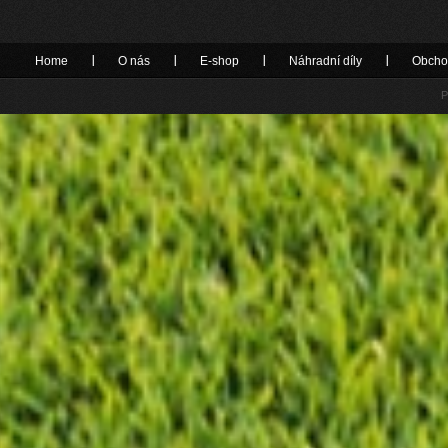
Home
O nás
E-shop
Náhradní díly
Obcho
P