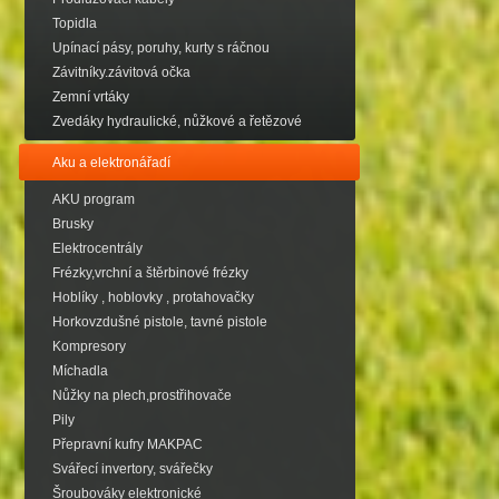
Topidla
Upínací pásy, poruhy, kurty s ráčnou
Závitníky.závitová očka
Zemní vrtáky
Zvedáky hydraulické, nůžkové a řetězové
Aku a elektronářadí
AKU program
Brusky
Elektrocentrály
Frézky,vrchní a štěrbinové frézky
Hoblíky , hoblovky , protahovačky
Horkovzdušné pistole, tavné pistole
Kompresory
Míchadla
Nůžky na plech,prostřihovače
Pily
Přepravní kufry MAKPAC
Svářecí invertory, svářečky
Šroubováky elektronické