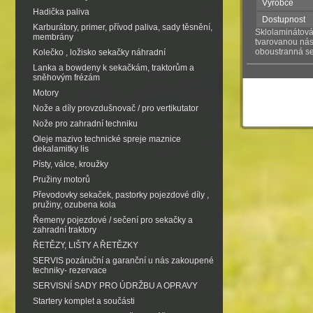
Výrobce
Hadička paliva
Dostupnost
Karburátory, primer, přívod paliva, sady těsnění,
Sklolaminátová
membrány
tvarovanou ná
oboustranná s
Kolečko , ložisko sekačky náhradní
Lanka a bowdeny k sekačkám, traktorům a
sněhovým frézám
Motory
Nože a díly provzdušnovač / pro vertikutator
Nože pro zahradní techniku
Oleje mazivo technické spreje maznice
dekalamitky lis
Písty, válce, kroužky
Pružiny motorů
Převodovky sekaček, pastorky pojezdové díly ,
pružiny, ozubena kola
Řemeny pojezdové / sečení pro sekačky a
zahradní traktory
ŘETĚZY, LIŠTY A ŘETĚZKY
SERVIS pozáruční a garanční u nás zakoupené
techniky- rezervace
SERVISNÍ SADY PRO ÚDRŽBU A OPRAVY
Startery komplet a součásti