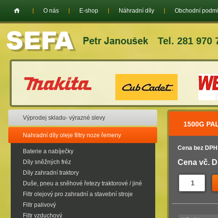
O nás
E-shop
Náhradní díly
Obchodní podm
Tel. 281 970 
Výprodej skladu- výrazné slevy
1500G PA
Nahradní díly oleje filtry noze řemeny
Cena bez DPH
Baterie a nabíječky
Cena vč. 
Díly sněžných fréz
Díly zahradní traktory
Duše, pneu a sněhové řetezy traktorové / jiné
Filtr olejový pro zahradní a stavební stroje
Filtr palivový
Filtr vzduchový