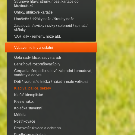
Strunove hlavy, struny, nože, kartáče do
křovinořezů
Uhliky, uhlíkové kartáče
Unašeče / držáky nože / šrouby nože
Zapalování/ svíčky / cívky / solenoid / spínač /
skřínky
VARI díly - řemeny, nože atd.
Vybavení dílny a ostatní
Gola sady, klíče, sady nářadí
Benzínové rozbrušovací pily
Čerpadla, čerpadlo kalové zahradní i proudové,
vodárny a do vrtu.
Děti / tvoření / dílnička / nářadí / malé velikosti
Kladiva, palice, sekery
Kleště klempířské
Kleště, siko,
Kolečka stavební
Měřidla
Postřikovače
Pracovní rukavice a ochrana
Prodlužovací kabely