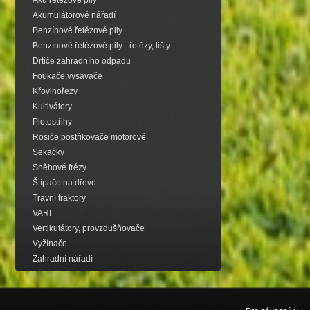
Aku řetězové pily
Akumulátorové nářadí
Benzínové řetězové pily
Benzínové řetězové pily - řetězy, lišty
Drtiče zahradního odpadu
Foukače,vysavače
Křovinořezy
Kultivátory
Plotostřihy
Rosiče,postřikovače motorové
Sekačky
Sněhové frézy
Štípače na dřevo
Travní traktory
VARI
Vertikutátory, provzdušňovače
Vyžínače
Zahradní nářadí