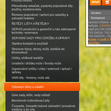
Pružiny motorů
Převodovky sekaček, pastorky pojezdové díly ,
pružiny, ozubena kola
Výrobce
Řemeny pojezdové / sečení pro sekačky a
Dostupnost
zahradní traktory
Upínání hřídele: 
ŘETĚZY, LIŠTY A ŘETĚZKY
hvězda
13HF9
SERVIS pozáruční a garanční u nás zakoupené
např pro HN 5200
techniky- rezervace
742-04024, 742-
742-04025A, 74
SERVISNÍ SADY PRO ÚDRŽBU A OPRAVY
Kupte v sadě s
ušetříte!
Startery komplet a součásti
Strunove hlavy, struny, nože, kartáče do
křovinořezů
Uhliky, uhlíkové kartáče
Unašeče / držáky nože / šrouby nože
Zapalování/ svíčky / cívky / solenoid / spínač /
skřínky
VARI díly - řemeny, nože atd.
Vybavení dílny a ostatní
Gola sady, klíče, sady nářadí
Benzínové rozbrušovací pily
Čerpadla, čerpadlo kalové zahradní i proudové,
vodárny a do vrtu.