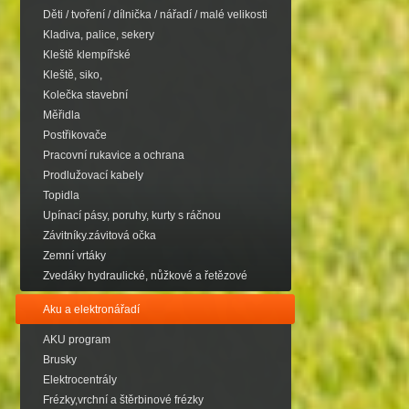
Děti / tvoření / dílnička / nářadí / malé velikosti
Kladiva, palice, sekery
Kleště klempířské
Kleště, siko,
Kolečka stavební
Měřidla
Postřikovače
Pracovní rukavice a ochrana
Prodlužovací kabely
Topidla
Upínací pásy, poruhy, kurty s ráčnou
Závitníky.závitová očka
Zemní vrtáky
Zvedáky hydraulické, nůžkové a řetězové
Aku a elektronářadí
AKU program
Brusky
Elektrocentrály
Frézky,vrchní a štěrbinové frézky