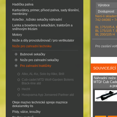
Hadička paliva
Výrobce
Karburátory, primer, přívod paliva, sady těsnění,
Dostupnost
membrány
Není-li skladem
Kolečko , ložisko sekačky náhradní
742-04080 + 7
Lanka a bowdeny k sekačkám, traktorům a
BL 175/105 A, 
sněhovým frézám
BL 175/105 T, 
BL 200/105 H
Motory
Nože a díly provzdušnovač / pro vertikutator
Nože pro zahradní techniku
Pro zaslání vol
Bubnové sekačky
Nože pro zahradní sekačky
Pro zahradní traktůrky
SOUVICEJÍC
Alko, AL-Ko, Solo by Alko, Brill
Náhradní nože
Cub-cadet MTD Wolf-Garden Bolens
MTD/ Cub Cade
Black-line atd
a pr
Hecht
Husqvarna Ayp Jonsered Partner atd
Oleje mazivo technické spreje maznice
dekalamitky lis
Písty, válce, kroužky