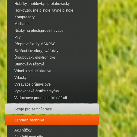
Hoblíky , hoblovky , protahovačky
Horkovzdušné pistole, tavné pistole
Kompresory
Míchadla
Nůžky na plech,prostřihovače
Pily
Přepravní kufry MAKPAC
Svářecí invertory, svářečky
Šroubováky elektronické
Utahováky rázové
Vrtací a sekací kladiva
Vrtačky
Vysavače průmyslové
Vysokotlaké čističe / myčky
Vzduchové pneumatické nářadí
Stroje pro zemní práce
Zahradní technika
Aku nůžky