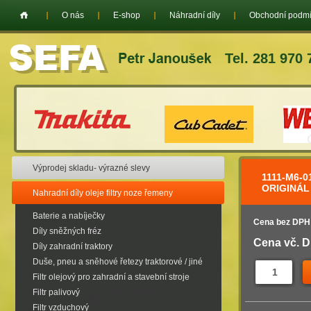
O nás
E-shop
Náhradní díly
Obchodní podm
Tel. 281 970 
Výprodej skladu- výrazné slevy
1111-M6-
ORIGINÁL
Nahradní díly oleje filtry noze řemeny
Baterie a nabíječky
Cena bez DPH
Díly sněžných fréz
Cena vč. 
Díly zahradní traktory
Duše, pneu a sněhové řetezy traktorové / jiné
Filtr olejový pro zahradní a stavební stroje
Filtr palivový
Filtr vzduchový