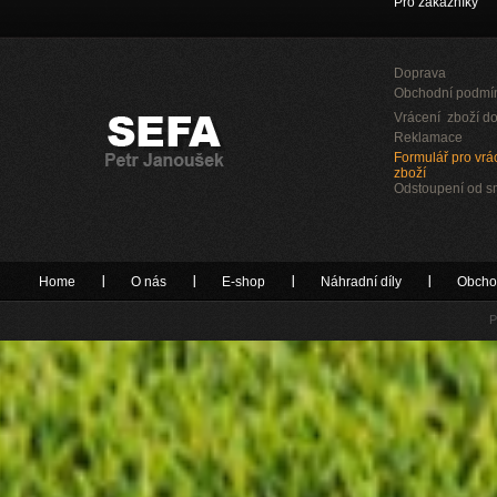
Pro zákazníky
Doprava
Obchodní podmí
Vrácení zboží do
Reklamace
Formulář pro vrác
zboží
Odstoupení od 
Home
O nás
E-shop
Náhradní díly
Obcho
P