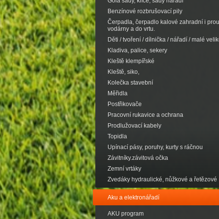
Gola sady, klíče, sady nářadí
Benzínové rozbrušovací pily
Čerpadla, čerpadlo kalové zahradní i pro
vodárny a do vrtu.
Děti / tvoření / dílnička / nářadí / malé velik
Kladiva, palice, sekery
Kleště klempířské
Kleště, siko,
Kolečka stavební
Měřidla
Postřikovače
Pracovní rukavice a ochrana
Prodlužovací kabely
Topidla
Upínací pásy, poruhy, kurty s ráčnou
Závitníky.závitová očka
Zemní vrtáky
Zvedáky hydraulické, nůžkové a řetězové
Aku a elektronářadí
AKU program