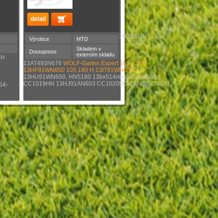
200/105 H
Výrobce
MTD
Skladem v
Dostupnost
externím skladu
0H
13AT493N676
WOLF-Garten Expert 105.220H
13HF91WN650
105.180 H 13IT91WN650
13HU91WN650, HN5180 13bx514n643 Cub Cadet
CC1019HN 13HJ91AN603 CC1020RD 13AE51CN403
54-