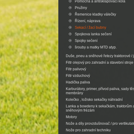
Pomocná a antisklapovací kola
Pružiny
Řemenice kladky válečky
Řízení, náprava
Sekací / žací bubny
Spojkova lanka sečení
Spojky sečení
šrouby a matky MTD atyp.
Duše, pneu a sněhové řetezy traktorové / 
Filtr olejový pro zahradní a stavební stroje
Filtr palivový
Filtr vzduchový
Hadička paliva
Karburátory, primer, přívod paliva, sady tě
membrány
Kolečko , ložisko sekačky náhradní
Lanka a bowdeny k sekačkám, traktorům 
sněhovým frézám
Motory
Nože a díly provzdušnovač / pro vertikutat
Nože pro zahradní techniku