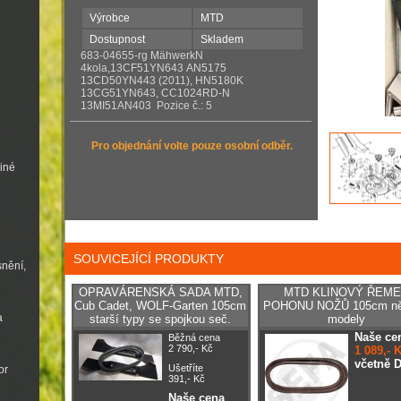
Výrobce
MTD
Dostupnost
Skladem
683-04655-rg MähwerkN
4kola,13CF51YN643 AN5175
13CD50YN443 (2011), HN5180K
13CG51YN643, CC1024RD-N
13MI51AN403 Pozice č.: 5
Pro objednání volte pouze osobní odběr.
jiné
SOUVICEJÍCÍ PRODUKTY
snění,
OPRAVÁRENSKÁ SADA MTD,
MTD KLINOVÝ ŘEM
Cub Cadet, WOLF-Garten 105cm
POHONU NOŽŮ 105cm ně
a
starší typy se spojkou seč.
modely
Naše ce
Běžná cena
2 790,- Kč
1 089,- 
včetně 
Ušetříte
or
391,- Kč
Naše cena