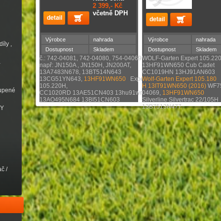
2 399,- Kč
včetně DPH
Výrobce
nahrada
Výrobce
nahrada
íly ,
Dostupnost
Skladem
Dostupnost
Skladem
č.: 742-04081, 742-04080, 754-04069
WOLF-Garten Expert 105.22
a
např: JN150A , JN150H, JN200AT,
13HF91WN650 Cub Cadet
13A7483N678, 13BT514N643
CC1019HN 13HJ91AN603
13CG51YN643,
13HF91WN650
Expert
Wolf-Garten Expert 105.180
105.220H,
H 13IT91WN650 (2016)
WF7
oupené
CC1020RD 13AE51CN403 13hu91wn650
04069,
13HF91WN650
13AO495N684 13BI51CN603
Silverline Silvertrac 22/105H
13B7513N477
VY
č /