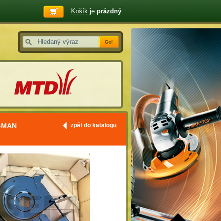
Košík
je
prázdný
-MAN
zpět do katalogu