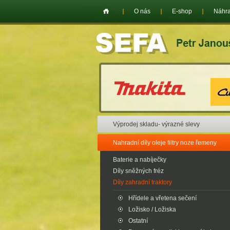
O nás
E-shop
Náhra
Výprodej skladu- výrazné slevy
Nahradní díly oleje filtry noze řemeny
Baterie a nabíječky
Díly sněžných fréz
Díly zahradní traktory
Hřídele a vřetena sečení
Ložisko / Ložiska
Ostatní