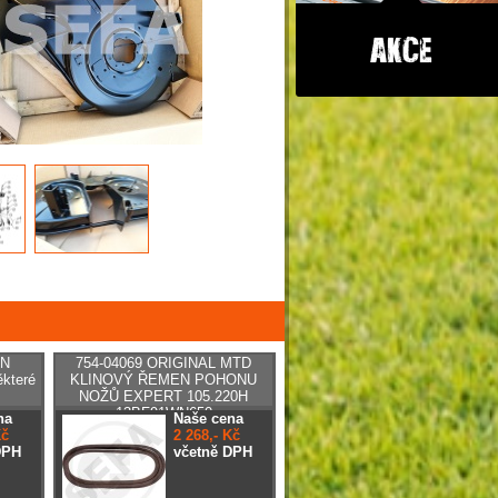
EN
754-04069 ORIGINAL MTD
které
KLINOVÝ ŘEMEN POHONU
NOŽŮ EXPERT 105.220H
13BF91WN650
na
Naše cena
Kč
2 268,- Kč
DPH
včetně DPH