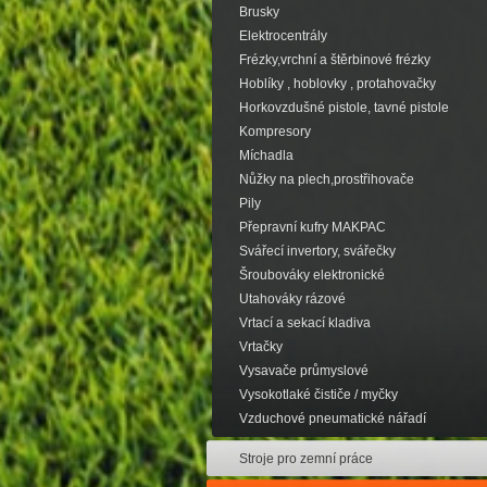
Brusky
Elektrocentrály
Frézky,vrchní a štěrbinové frézky
Hoblíky , hoblovky , protahovačky
Horkovzdušné pistole, tavné pistole
Kompresory
Míchadla
Nůžky na plech,prostřihovače
Pily
Přepravní kufry MAKPAC
Svářecí invertory, svářečky
Šroubováky elektronické
Utahováky rázové
Vrtací a sekací kladiva
Vrtačky
Vysavače průmyslové
Vysokotlaké čističe / myčky
Vzduchové pneumatické nářadí
Stroje pro zemní práce