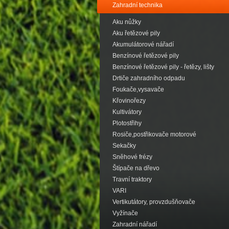
Zahradní technika
Aku nůžky
Aku řetězové pily
Akumulátorové nářadí
Benzínové řetězové pily
Benzínové řetězové pily - řetězy, lišty
Drtiče zahradního odpadu
Foukače,vysavače
Křovinořezy
Kultivátory
Plotostřihy
Rosiče,postřikovače motorové
Sekačky
Sněhové frézy
Štípače na dřevo
Travní traktory
VARI
Vertikutátory, provzdušňovače
Vyžínače
Zahradní nářadí