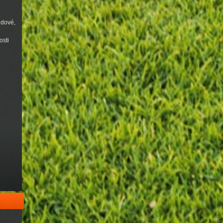
udové,
osti