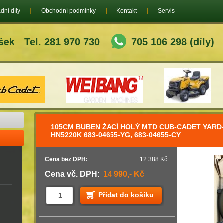
dní díly
Obchodní podmínky
Kontakt
Servis
Tel. 281 970 730
705 106 298 (díly)
105CM BUBEN ŽACÍ HOLÝ MTD CUB-CADET YARD
HN5220K 683-04655-YG, 683-04655-CY
Cena bez DPH:
12 388 Kč
Cena vč. DPH:
14 990,- Kč
Přidat do košíku