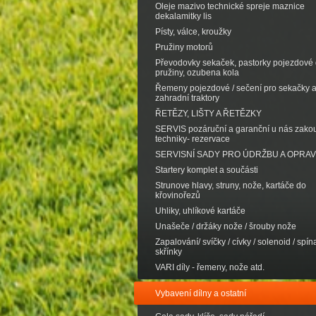
Oleje mazivo technické spreje maznice
dekalamitky lis
Písty, válce, kroužky
Pružiny motorů
Převodovky sekaček, pastorky pojezdové d
pružiny, ozubena kola
Řemeny pojezdové / sečení pro sekačky 
zahradní traktory
ŘETĚZY, LIŠTY A ŘETĚZKY
SERVIS pozáruční a garanční u nás zak
techniky- rezervace
SERVISNÍ SADY PRO ÚDRŽBU A OPRA
Startery komplet a součásti
Strunove hlavy, struny, nože, kartáče do
křovinořezů
Uhliky, uhlíkové kartáče
Unašeče / držáky nože / šrouby nože
Zapalování/ svíčky / cívky / solenoid / spína
skřínky
VARI díly - řemeny, nože atd.
Vybavení dílny a ostatní