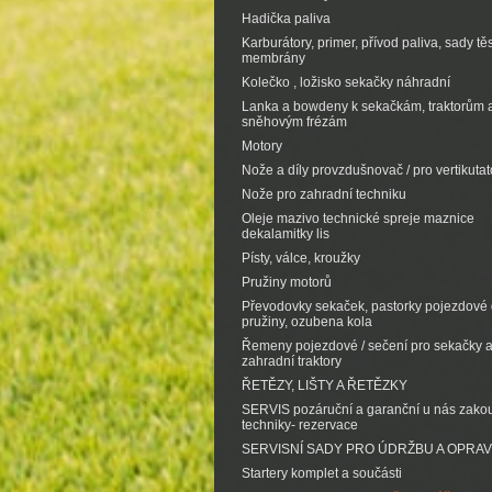
Hadička paliva
Karburátory, primer, přívod paliva, sady tě
membrány
Kolečko , ložisko sekačky náhradní
Lanka a bowdeny k sekačkám, traktorům 
sněhovým frézám
Motory
Nože a díly provzdušnovač / pro vertikutat
Nože pro zahradní techniku
Oleje mazivo technické spreje maznice
dekalamitky lis
Písty, válce, kroužky
Pružiny motorů
Převodovky sekaček, pastorky pojezdové d
pružiny, ozubena kola
Řemeny pojezdové / sečení pro sekačky 
zahradní traktory
ŘETĚZY, LIŠTY A ŘETĚZKY
SERVIS pozáruční a garanční u nás zak
techniky- rezervace
SERVISNÍ SADY PRO ÚDRŽBU A OPRA
Startery komplet a součásti