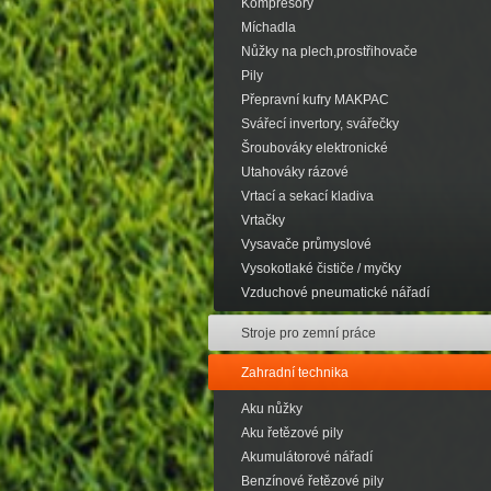
Kompresory
Míchadla
Nůžky na plech,prostřihovače
Pily
Přepravní kufry MAKPAC
Svářecí invertory, svářečky
Šroubováky elektronické
Utahováky rázové
Vrtací a sekací kladiva
Vrtačky
Vysavače průmyslové
Vysokotlaké čističe / myčky
Vzduchové pneumatické nářadí
Stroje pro zemní práce
Zahradní technika
Aku nůžky
Aku řetězové pily
Akumulátorové nářadí
Benzínové řetězové pily