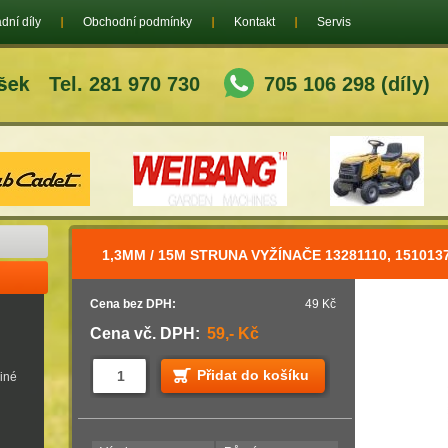
dní díly
Obchodní podmínky
Kontakt
Servis
Tel. 281 970 730
705 106 298 (díly)
1,3MM / 15M STRUNA VYŽÍNAČE 13281110, 151013
Cena bez DPH:
49 Kč
Cena vč. DPH:
59,- Kč
Přidat do košíku
jiné