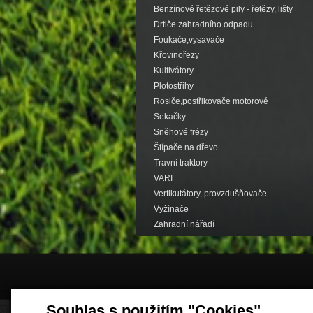
Benzínové řetězové pily - řetězy, lišty
Drtiče zahradního odpadu
Foukače,vysavače
Křovinořezy
Kultivátory
Plotostřihy
Rosiče,postřikovače motorové
Sekačky
Sněhové frézy
Štípače na dřevo
Travní traktory
VARI
Vertikutátory, provzdušňovače
Vyžínače
Zahradní nářadí
Souhlas s použitím "Cookies"