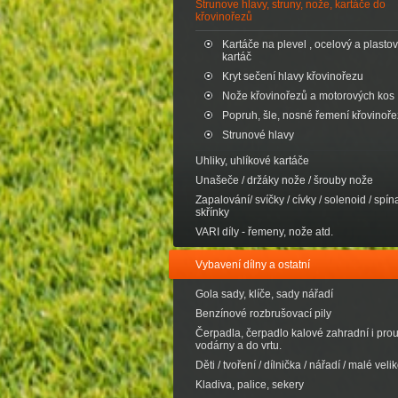
Strunove hlavy, struny, nože, kartáče do
křovinořezů
Kartáče na plevel , ocelový a plasto
kartáč
Kryt sečení hlavy křovinořezu
Nože křovinořezů a motorových kos
Popruh, šle, nosné řemení křovinoř
Strunové hlavy
Uhliky, uhlíkové kartáče
Unašeče / držáky nože / šrouby nože
Zapalování/ svíčky / cívky / solenoid / spína
skřínky
VARI díly - řemeny, nože atd.
Vybavení dílny a ostatní
Gola sady, klíče, sady nářadí
Benzínové rozbrušovací pily
Čerpadla, čerpadlo kalové zahradní i pro
vodárny a do vrtu.
Děti / tvoření / dílnička / nářadí / malé velik
Kladiva, palice, sekery