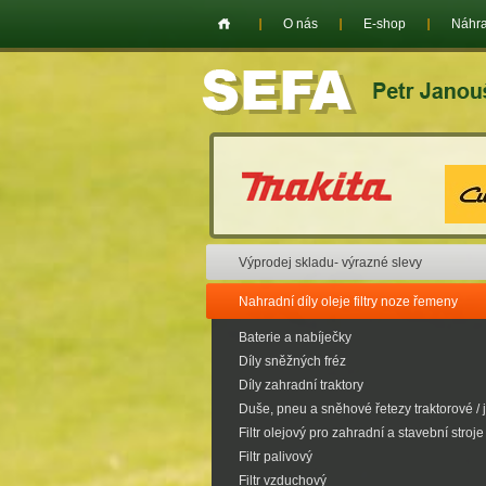
O nás
E-shop
Náhra
Výprodej skladu- výrazné slevy
Nahradní díly oleje filtry noze řemeny
Baterie a nabíječky
Díly sněžných fréz
Díly zahradní traktory
Duše, pneu a sněhové řetezy traktorové / 
Filtr olejový pro zahradní a stavební stroje
Filtr palivový
Filtr vzduchový