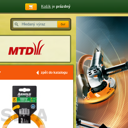
Košík
je
prázdný
7
zpět do katalogu