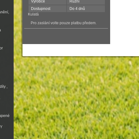
Výrobce
Různí
Dostupnost
Do 4 dnů
snění,
Kulatá
Pro zaslání volte pouze platbu předem.
a
or
íly ,
a
oupené
VY