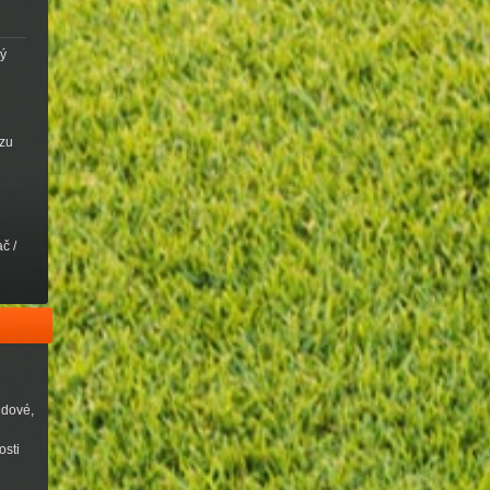
vý
ezu
č /
udové,
osti