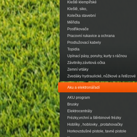
Kleště klempířské
Kleště, siko,
Kolečka stavební
Měřidla
Postřikovače
Pracovní rukavice a ochrana
Prodlužovací kabely
Topidla
Upínací pásy, poruhy, kurty s ráčnou
Závitníky.závitová očka
Zemní vrtáky
Zvedáky hydraulické, nůžkové a řetězové
Aku a elektronářadí
AKU program
Brusky
Elektrocentrály
Frézky,vrchní a štěrbinové frézky
Hoblíky , hoblovky , protahovačky
Horkovzdušné pistole, tavné pistole