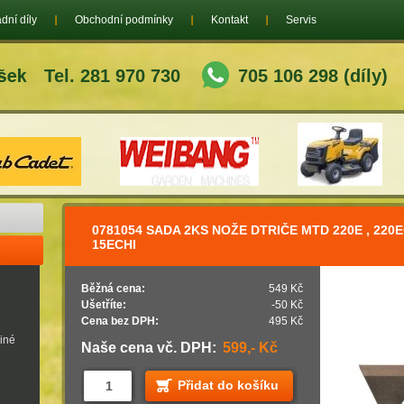
dní díly
Obchodní podmínky
Kontakt
Servis
Tel. 281 970 730
705 106 298 (díly)
0781054 SADA 2KS NOŽE DTRIČE MTD 220E , 220E
15ECHI
Běžná cena:
549 Kč
Ušetříte:
-50 Kč
Cena bez DPH:
495 Kč
jiné
Naše cena vč. DPH:
599,- Kč
Přidat do košíku