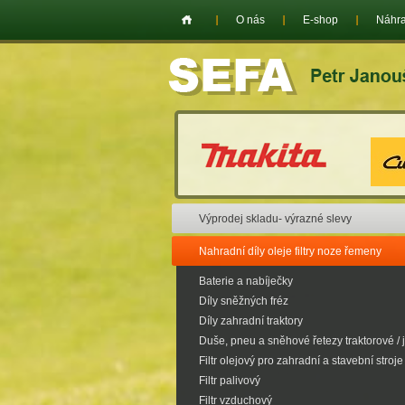
O nás
E-shop
Náhra
Výprodej skladu- výrazné slevy
Nahradní díly oleje filtry noze řemeny
Baterie a nabíječky
Díly sněžných fréz
Díly zahradní traktory
Duše, pneu a sněhové řetezy traktorové / 
Filtr olejový pro zahradní a stavební stroje
Filtr palivový
Filtr vzduchový