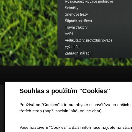
Rosiče,postřikovače motorové
Sekačky
Sněhové frézy
Štípače na dřevo
Travní traktory
VARI
Vertikutátory, provzdušňovače
Vyžínače
Zahradní nářadí
Souhlas s použitím "Cookies"
Používáme "Cookies" k tomu, abyste si návštěvu na našich s
třetích stran (např. socialní sítě, online chat).
Vaše nastavení "Cookies" a další informace najdete na strá