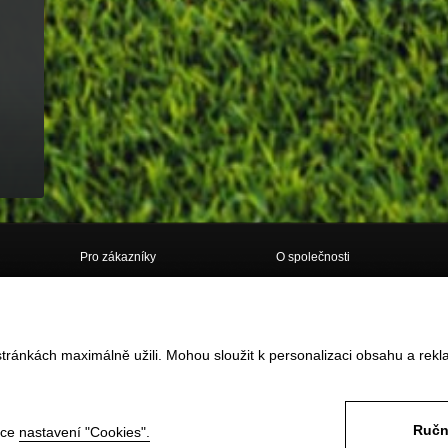
Pro zákazníky
O společnosti
Doprava
O nás
Obchodní podmínky
Kontakt
tránkách maximálně užili. Mohou sloužit k personalizaci obsahu a rekl
Vrácení zboží do 14ti dnů
GDPR
Reklamace
Často kladené dotazy
Formulář pro vrácení / reklamaci
zboží
Odstoupení od smlouvy ONLINE
Ručn
nce
nastavení "Cookies".