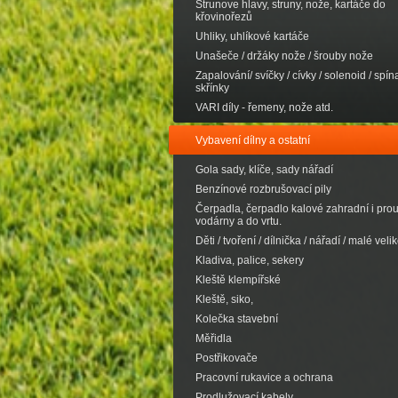
Strunove hlavy, struny, nože, kartáče do
křovinořezů
Uhliky, uhlíkové kartáče
Unašeče / držáky nože / šrouby nože
Zapalování/ svíčky / cívky / solenoid / spína
skřínky
VARI díly - řemeny, nože atd.
Vybavení dílny a ostatní
Gola sady, klíče, sady nářadí
Benzínové rozbrušovací pily
Čerpadla, čerpadlo kalové zahradní i pro
vodárny a do vrtu.
Děti / tvoření / dílnička / nářadí / malé velik
Kladiva, palice, sekery
Kleště klempířské
Kleště, siko,
Kolečka stavební
Měřidla
Postřikovače
Pracovní rukavice a ochrana
Prodlužovací kabely