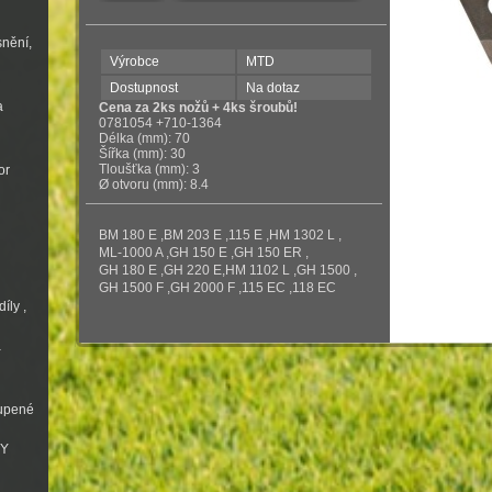
snění,
Výrobce
MTD
Dostupnost
Na dotaz
a
Cena za 2ks nožů + 4ks šroubů!
0781054 +710-1364
Délka (mm): 70
Šířka (mm): 30
Tloušťka (mm): 3
or
Ø otvoru (mm): 8.4
BM 180 E ,BM 203 E ,115 E ,HM 1302 L ,
ML-1000 A ,GH 150 E ,GH 150 ER ,
GH 180 E ,GH 220 E,HM 1102 L ,GH 1500 ,
GH 1500 F ,GH 2000 F ,115 EC ,118 EC
íly ,
a
oupené
VY