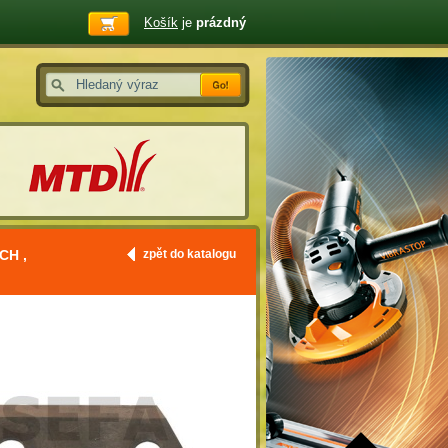
Košík
je
prázdný
CH ,
zpět do katalogu