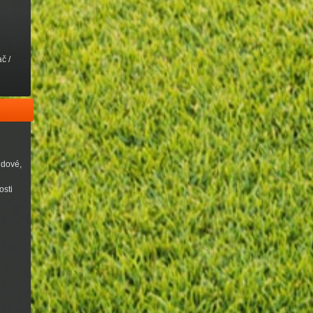
č /
udové,
osti