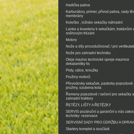
Hadička paliva
Karburátory, primer, přívod paliva, sady tě
membrány
Kolečko , ložisko sekačky náhradní
Lanka a bowdeny k sekačkám, traktorům 
sněhovým frézám
Motory
Nože a díly provzdušnovač / pro vertikutat
Nože pro zahradní techniku
Oleje mazivo technické spreje maznice
dekalamitky lis
Písty, válce, kroužky
Pružiny motorů
Převodovky sekaček, pastorky pojezdové d
pružiny, ozubena kola
Řemeny pojezdové / sečení pro sekačky 
zahradní traktory
ŘETĚZY, LIŠTY A ŘETĚZKY
SERVIS pozáruční a garanční u nás zak
techniky- rezervace
SERVISNÍ SADY PRO ÚDRŽBU A OPRA
Startery komplet a součásti