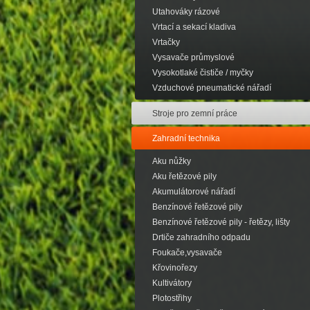
Utahováky rázové
Vrtací a sekací kladiva
Vrtačky
Vysavače průmyslové
Vysokotlaké čističe / myčky
Vzduchové pneumatické nářadí
Stroje pro zemní práce
Zahradní technika
Aku nůžky
Aku řetězové pily
Akumulátorové nářadí
Benzínové řetězové pily
Benzínové řetězové pily - řetězy, lišty
Drtiče zahradního odpadu
Foukače,vysavače
Křovinořezy
Kultivátory
Plotostřihy