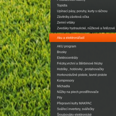
Topidla
Upínací pásy, poruhy, kurty s ráčnou
Závitníky.závitová očka
Zemní vrtáky
Zvedáky hydraulické, nůžkové a řetězové
Aku a elektronářadí
AKU program
Brusky
Elektrocentrály
Frézky,vrchní a štěrbinové frézky
Hoblíky , hoblovky , protahovačky
Horkovzdušné pistole, tavné pistole
Kompresory
Míchadla
Nůžky na plech,prostřihovače
Pily
Přepravní kufry MAKPAC
Svářecí invertory, svářečky
Šroubováky elektronické